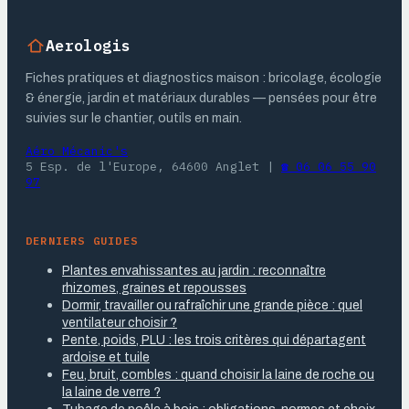
Aerologis
Fiches pratiques et diagnostics maison : bricolage, écologie
& énergie, jardin et matériaux durables — pensées pour être
suivies sur le chantier, outils en main.
Aéro Mécanic's
5 Esp. de l'Europe, 64600 Anglet
|
☎ 06 06 55 90
97
DERNIERS GUIDES
Plantes envahissantes au jardin : reconnaître
rhizomes, graines et repousses
Dormir, travailler ou rafraîchir une grande pièce : quel
ventilateur choisir ?
Pente, poids, PLU : les trois critères qui départagent
ardoise et tuile
Feu, bruit, combles : quand choisir la laine de roche ou
la laine de verre ?