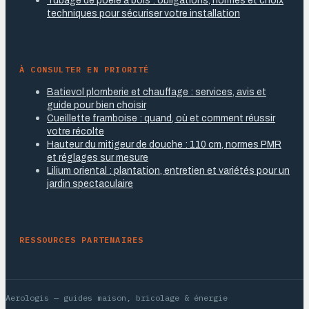
Tubage de poêle à bois : obligations, normes et choix
techniques pour sécuriser votre installation
À CONSULTER EN PRIORITÉ
Batievol plomberie et chauffage : services, avis et
guide pour bien choisir
Cueillette framboise : quand, où et comment réussir
votre récolte
Hauteur du mitigeur de douche : 110 cm, normes PMR
et réglages sur mesure
Lilium oriental : plantation, entretien et variétés pour un
jardin spectaculaire
RESSOURCES PARTENAIRES
Aerologis
— guides maison, bricolage & énergie