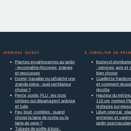
DERNIERS GUIDES
À CONSULTER EN PRIO
Plantes envahissantes au jardin
Batievol plomberi
: reconnaître rhizomes, graines
: services, avis et
et repousses
bien choisir
Dormir, travailler ou rafraîchir une
Cueillette framboi
grande pièce : quel ventilateur
et comment réussi
choisir ?
récolte
Pente, poids, PLU : les trois
Hauteur du mitigeu
critères qui départagent ardoise
110 cm, normes P
et tuile
réglages sur mesu
Feu, bruit, combles : quand
Lilium oriental : pl
choisir la laine de roche ou la
entretien et varié
laine de verre ?
jardin spectaculai
Tubage de poêle à bois :