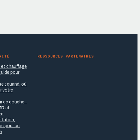
RITÉ
RESSOURCES PARTENAIRES
e et chauffage
 guide pour
se : quand, où
r votre
r de douche :
MR et
re
antation,
tés pour un
re