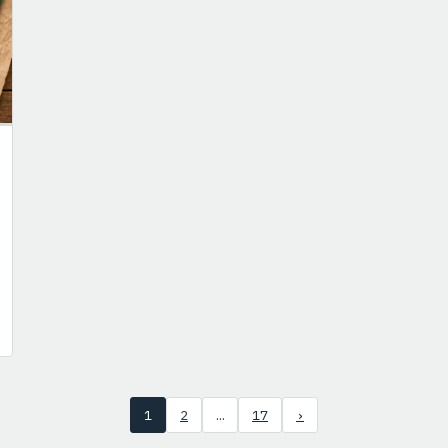
1
2
…
17
›