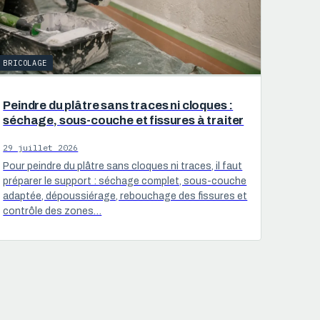
BRICOLAGE
Peindre du plâtre sans traces ni cloques :
séchage, sous-couche et fissures à traiter
29 juillet 2026
Pour peindre du plâtre sans cloques ni traces, il faut
préparer le support : séchage complet, sous-couche
adaptée, dépoussiérage, rebouchage des fissures et
contrôle des zones…