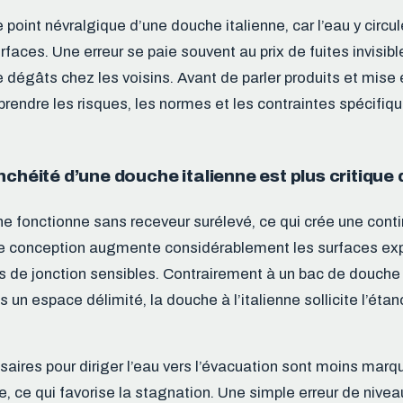
e point névralgique d’une douche italienne, car l’eau y circul
faces. Une erreur se paie souvent au prix de fuites invisibl
 dégâts chez les voisins. Avant de parler produits et mise e
rendre les risques, les normes et les contraintes spécifiq
nchéité d’une douche italienne est plus critique q
ne fonctionne sans receveur surélevé, ce qui crée une conti
te conception augmente considérablement les surfaces exp
nts de jonction sensibles. Contrairement à un bac de douche
s un espace délimité, la douche à l’italienne sollicite l’étan
aires pour diriger l’eau vers l’évacuation sont moins mar
e, ce qui favorise la stagnation. Une simple erreur de nive