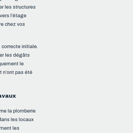
r les structures
vers l’étage
re chez vos
correcte initiale.
ter les dégâts
quement le
t n’ont pas été
ravaux
rne la plomberie
 dans les locaux
ément les