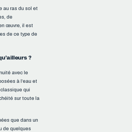
e au ras du sol et
es, de
n œuvre, il est
ues de ce type de
u’ailleurs ?
nuité avec le
osées à l’eau et
 classique qui
chéité sur toute la
quées que dans un
au de quelques