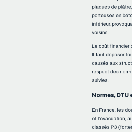
plaques de plâtre
porteuses en béto
inférieur, provoq
voisins.
Le coût financier 
Il faut déposer to
causés aux struc
respect des normes
suivies.
Normes, DTU et
En France, les do
et l’évacuation, 
classés P3 (fort