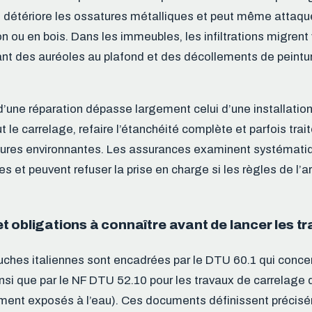
, détériore les ossatures métalliques et peut même attaque
n ou en bois. Dans les immeubles, les infiltrations migrent 
uant des auréoles au plafond et des décollements de peintu
d’une réparation dépasse largement celui d’une installation 
ut le carrelage, refaire l’étanchéité complète et parfois trai
tures environnantes. Les assurances examinent systémati
 et peuvent refuser la prise en charge si les règles de l’ar
 obligations à connaître avant de lancer les t
uches italiennes sont encadrées par le DTU 60.1 qui conce
ainsi que par le NF DTU 52.10 pour les travaux de carrelage
ement exposés à l’eau). Ces documents définissent précis