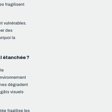
s fragilisent
t vulnérables.
er des
urquoi la
al étanchée ?
le
environnement
smes dégradent
gâts visuels
ée fragilise les