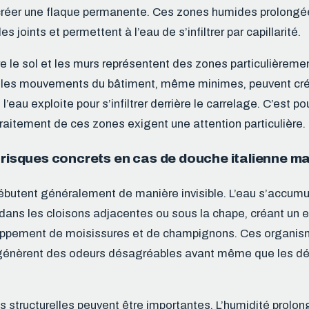
créer une flaque permanente. Ces zones humides prolongée
 joints et permettent à l’eau de s’infiltrer par capillarité.
re le sol et les murs représentent des zones particulièremen
 les mouvements du bâtiment, même minimes, peuvent cré
l’eau exploite pour s’infiltrer derrière le carrelage. C’est po
traitement de ces zones exigent une attention particulière.
 risques concrets en cas de douche italienne m
 débutent généralement de manière invisible. L’eau s’accumu
ans les cloisons adjacentes ou sous la chape, créant un 
oppement de moisissures et de champignons. Ces organi
 génèrent des odeurs désagréables avant même que les dé
structurelles peuvent être importantes. L’humidité prolong