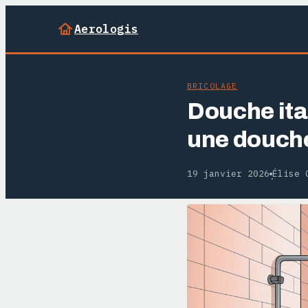
Aerologis
BRICOLAGE
Douche ita
une douche
19 janvier 2026
Élise 
·