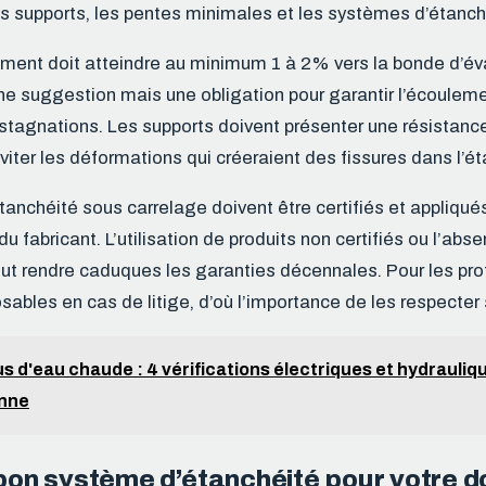
s supports, les pentes minimales et les systèmes d’étanch
ment doit atteindre au minimum 1 à 2% vers la bonde d’év
une suggestion mais une obligation pour garantir l’écoulem
s stagnations. Les supports doivent présenter une résistance
viter les déformations qui créeraient des fissures dans l’ét
anchéité sous carrelage doivent être certifiés et appliq
du fabricant. L’utilisation de produits non certifiés ou l’ab
t rendre caduques les garanties décennales. Pour les pro
ables en cas de litige, d’où l’importance de les respecte
us d'eau chaude : 4 vérifications électriques et hydrauliq
anne
 bon système d’étanchéité pour votre 