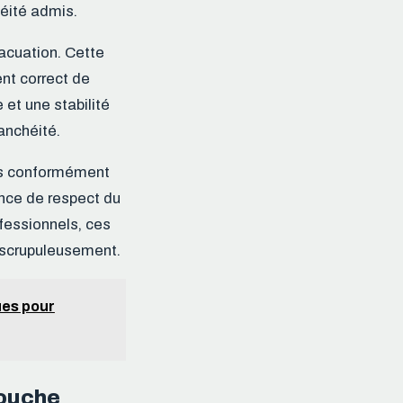
éité admis.
acuation. Cette
ent correct de
 et une stabilité
anchéité.
ués conformément
sence de respect du
fessionnels, ces
r scrupuleusement.
ues pour
douche