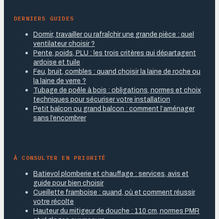
DERNIERS GUIDES
Dormir, travailler ou rafraîchir une grande pièce : quel
ventilateur choisir ?
Pente, poids, PLU : les trois critères qui départagent
ardoise et tuile
Feu, bruit, combles : quand choisir la laine de roche ou
la laine de verre ?
Tubage de poêle à bois : obligations, normes et choix
techniques pour sécuriser votre installation
Petit balcon ou grand balcon : comment l’aménager
sans l’encombrer
À CONSULTER EN PRIORITÉ
Batievol plomberie et chauffage : services, avis et
guide pour bien choisir
Cueillette framboise : quand, où et comment réussir
votre récolte
Hauteur du mitigeur de douche : 110 cm, normes PMR