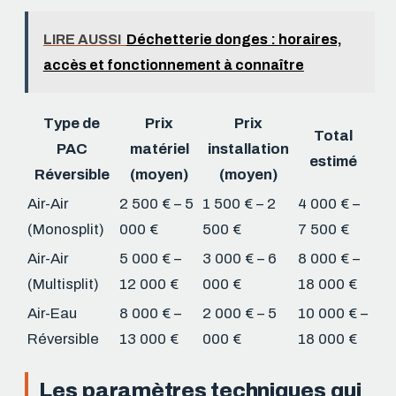
LIRE AUSSI
Déchetterie donges : horaires,
accès et fonctionnement à connaître
Type de
Prix
Prix
Total
PAC
matériel
installation
estimé
Réversible
(moyen)
(moyen)
Air-Air
2 500 € – 5
1 500 € – 2
4 000 € –
(Monosplit)
000 €
500 €
7 500 €
Air-Air
5 000 € –
3 000 € – 6
8 000 € –
(Multisplit)
12 000 €
000 €
18 000 €
Air-Eau
8 000 € –
2 000 € – 5
10 000 € –
Réversible
13 000 €
000 €
18 000 €
Les paramètres techniques qui