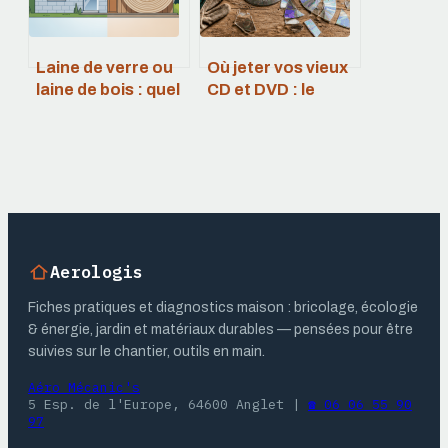
Laine de verre ou
Où jeter vos vieux
laine de bois : quel
CD et DVD : le
isolant choisir
guide pour éviter
chez vous
la poubelle jaune
Aerologis
Fiches pratiques et diagnostics maison : bricolage, écologie
& énergie, jardin et matériaux durables — pensées pour être
suivies sur le chantier, outils en main.
Aéro Mécanic's
5 Esp. de l'Europe, 64600 Anglet
|
☎ 06 06 55 90
97