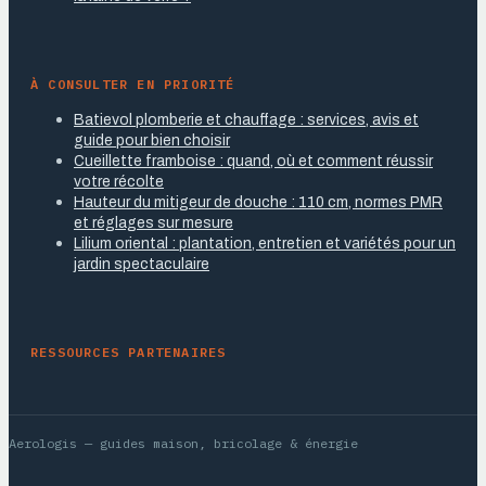
À CONSULTER EN PRIORITÉ
Batievol plomberie et chauffage : services, avis et
guide pour bien choisir
Cueillette framboise : quand, où et comment réussir
votre récolte
Hauteur du mitigeur de douche : 110 cm, normes PMR
et réglages sur mesure
Lilium oriental : plantation, entretien et variétés pour un
jardin spectaculaire
RESSOURCES PARTENAIRES
Aerologis
— guides maison, bricolage & énergie