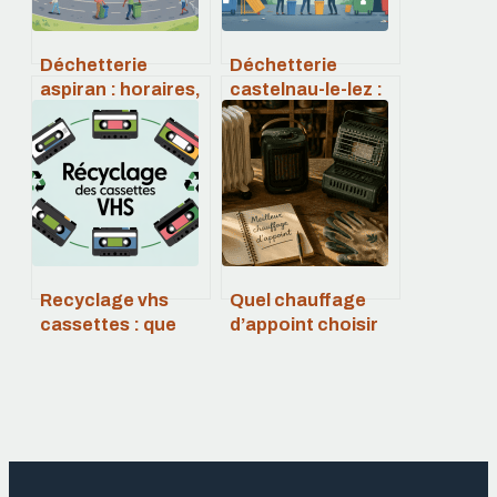
Déchetterie
Déchetterie
aspiran : horaires,
castelnau-le-lez :
accès, consignes
horaires, accès,
et infos pratiques
tarifs et
alternatives
Recyclage vhs
Quel chauffage
cassettes : que
d’appoint choisir
faire de vos
pour concilier
anciennes
confort thermique
vidéos ?
et économies ?