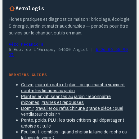
Aerologis
Fiches pratiques et diagnostics maison : bricolage, écologie
& énergie, jardin et matériaux durables — pensées pour être
suivies sur le chantier, outils en main.
Aéro Mécanic's
5 Esp. de l'Europe, 64600 Anglet
|
☎ 06 06 55 90
97
DERNIERS GUIDES
Cuivre, marc de café et pluie : ce qui marche vraiment
contre les limaces au jardin
Plantes envahissantes au jardin : reconnaître
rhizomes, graines et repousses
Dormir, travailler ou rafraîchir une grande pièce : quel
ventilateur choisir ?
Pente, poids, PLU : les trois critères qui départagent
ardoise et tuile
Feu, bruit, combles : quand choisir la laine de roche ou
la laine de verre ?