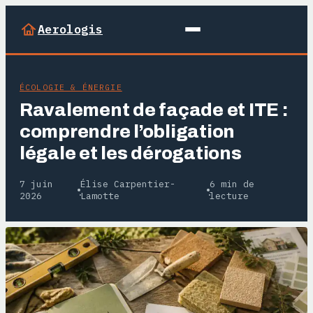
Aerologis
ÉCOLOGIE & ÉNERGIE
Ravalement de façade et ITE :
comprendre l’obligation
légale et les dérogations
7 juin
Élise Carpentier-
6 min de
·
·
2026
Lamotte
lecture