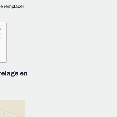
le remplacer
e
rrelage en