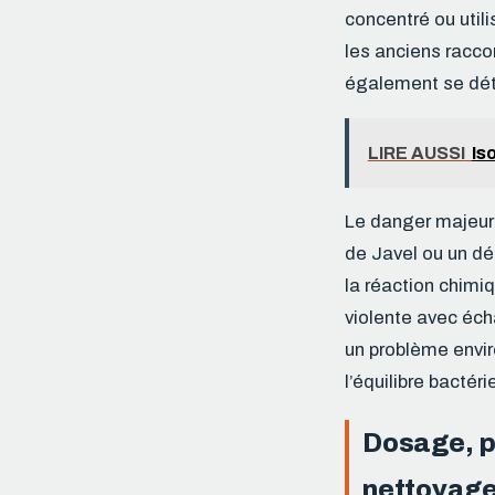
concentré ou utili
les anciens racco
également se dété
LIRE AUSSI
Is
Le danger majeur 
de Javel ou un dé
la réaction chimi
violente avec éch
un problème envir
l’équilibre bactér
Dosage, p
nettoyage