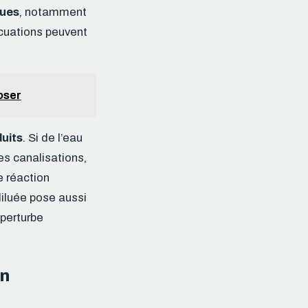
ques
, notamment
acuations peuvent
poser
uits
. Si de l’eau
s canalisations,
e réaction
iluée pose aussi
perturbe
un