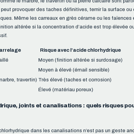
omme le marbre, le travertin ou la pierre calcaire sont part
 peut provoquer des taches définitives, ternir la surface o
iques. Même les carreaux en grès cérame ou les faïences 
finition altérée si la concentration d’acide est trop élevée o
sif.
arrelage
Risque avec l’acide chlorhydrique
illé
Moyen (finition altérée si surdosage)
Moyen à élevé (émail sensible)
marbre, travertin)
Très élevé (taches et corrosion)
Élevé (matériau poreux)
rique, joints et canalisations : quels risques po
 chlorhydrique dans les canalisations n’est pas un geste a