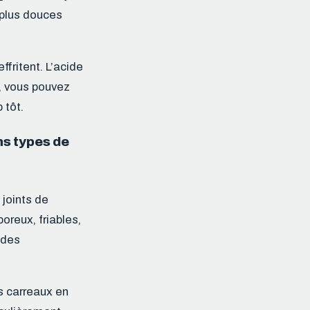
 plus douces
effritent. L’acide
e, vous pouvez
 tôt.
ns types de
 joints de
oreux, friables,
, des
s carreaux en