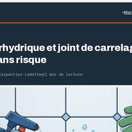
Mai
rhydrique et joint de carrel
ans risque
Carpentier-Lamotte
11 min de lecture
·