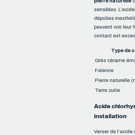
pierre naturelle
c
sensibles. L’acide
dépolies inesthét
peuvent voir leur 
contact est exces
Type de c
Grès cérame éma
Faïence
Pierre naturelle (
Terre cuite
Acide chlorhyd
installation
Verser de l’acide