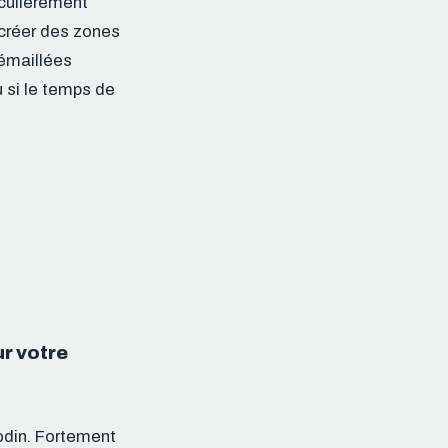
iculièrement
u créer des zones
émaillées
u si le temps de
ur votre
nodin. Fortement