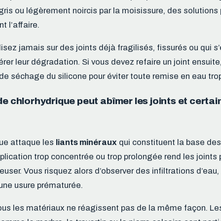
ris ou légèrement noircis par la moisissure, des solutions
t l’affaire.
ilisez jamais sur des joints déjà fragilisés, fissurés ou qui s’
érer leur dégradation. Si vous devez refaire un joint ensuit
de séchage du silicone pour éviter toute remise en eau trop
de chlorhydrique peut abîmer les joints et certai
que attaque les
liants minéraux
qui constituent la base des
lication trop concentrée ou trop prolongée rend les joints p
creuser. Vous risquez alors d’observer des infiltrations d’eau
une usure prématurée.
ous les matériaux ne réagissent pas de la même façon. Le