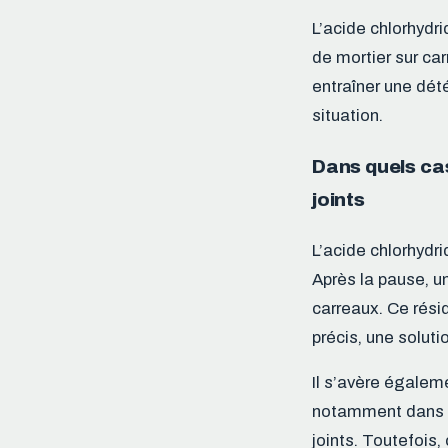
L’acide chlorhydr
de mortier sur ca
entraîner une dété
situation.
Dans quels cas 
joints
L’acide chlorhydri
Après la pause, un
carreaux. Ce rési
précis, une solut
Il s’avère égalem
notamment dans le
joints. Toutefois,