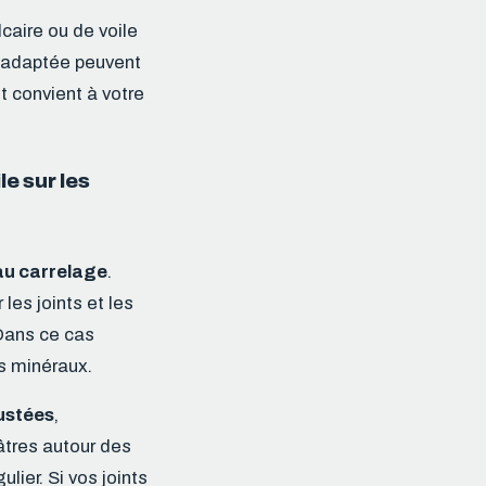
caire ou de voile
inadaptée peuvent
t convient à votre
le sur les
au carrelage
.
les joints et les
 Dans ce cas
s minéraux.
rustées
,
âtres autour des
lier. Si vos joints