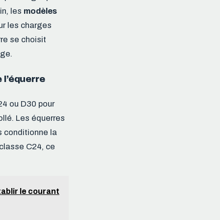
in, les
modèles
ur les charges
e se choisit
age.
 l’équerre
C24 ou D30 pour
ollé. Les équerres
 conditionne la
 classe C24, ce
ablir le courant