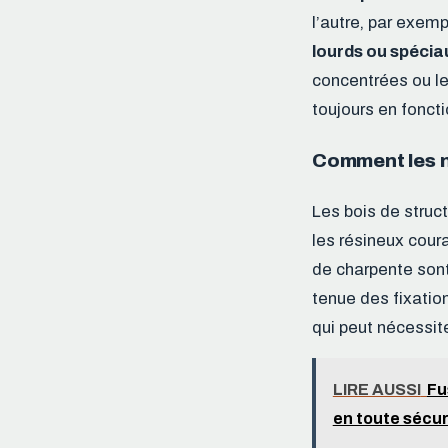
l’autre, par exemp
lourds ou spécia
concentrées ou l
toujours en fonct
Comment les no
Les bois de struc
les résineux coura
de charpente sont
tenue des fixatio
qui peut nécessite
LIRE AUSSI
Fu
en toute sécur