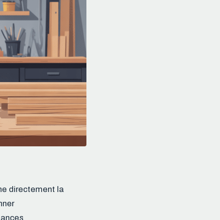
nne directement la
nner
ssances