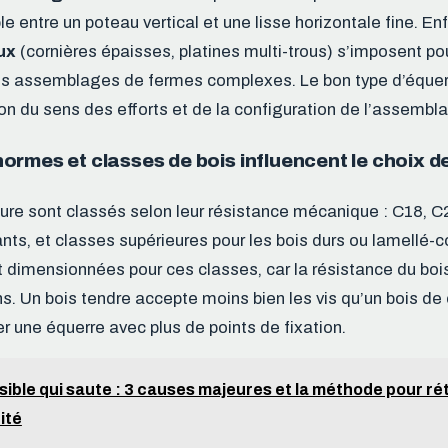
le entre un poteau vertical et une lisse horizontale fine. Enf
ux
(cornières épaisses, platines multi-trous) s’imposent po
es assemblages de fermes complexes. Le bon type d’équerr
ion du sens des efforts et de la configuration de l’assembl
rmes et classes de bois influencent le choix de
ture sont classés selon leur résistance mécanique : C18, 
nts, et classes supérieures pour les bois durs ou lamellé-c
 dimensionnées pour ces classes, car la résistance du bois
ns. Un bois tendre accepte moins bien les vis qu’un bois de
r une équerre avec plus de points de fixation.
sible qui saute : 3 causes majeures et la méthode pour rét
ité