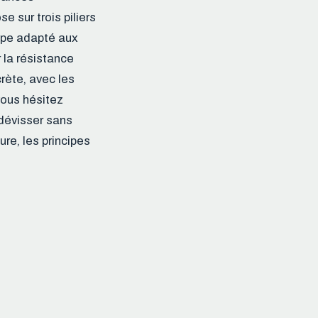
e sur trois piliers
type adapté aux
 la résistance
rète, avec les
 vous hésitez
 dévisser sans
re, les principes