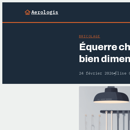
Aerologis
BRICOLAGE
Équerre cha
bien dime
24 février 2026
Élise 
·