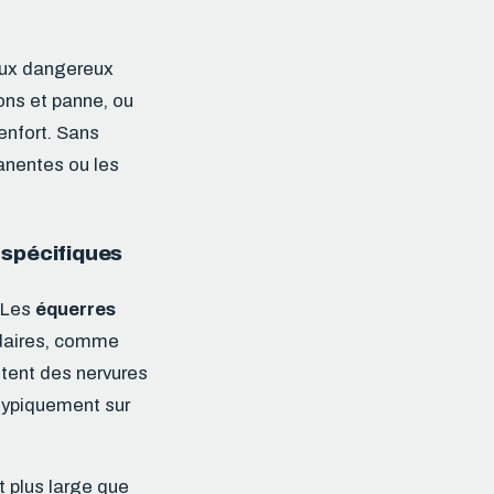
jeux dangereux
ons et panne, ou
enfort. Sans
anentes ou les
 spécifiques
. Les
équerres
daires, comme
tent des nervures
 typiquement sur
t plus large que