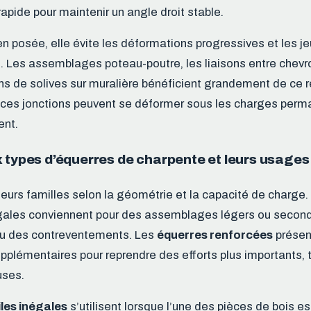
 rapide pour maintenir un angle droit stable.
ien posée, elle évite les déformations progressives et les 
. Les assemblages poteau-poutre, les liaisons entre chevr
ons de solives sur muralière bénéficient grandement de ce r
 ces jonctions peuvent se déformer sous les charges perm
ent.
 types d’équerres de charpente et leurs usages
ieurs familles selon la géométrie et la capacité de charge
gales conviennent pour des assemblages légers ou secon
ou des contreventements. Les
équerres renforcées
présen
upplémentaires pour reprendre des efforts plus importants,
uses.
iles inégales
s’utilisent lorsque l’une des pièces de bois es