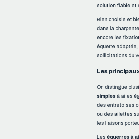
solution fiable et
Bien choisie et b
dans la charpente
encore les fixati
équerre adaptée,
sollicitations du v
Les principaux
On distingue plus
simples
à ailes é
des entretoises 
ou des ailettes s
les liaisons porte
Les
équerres à a