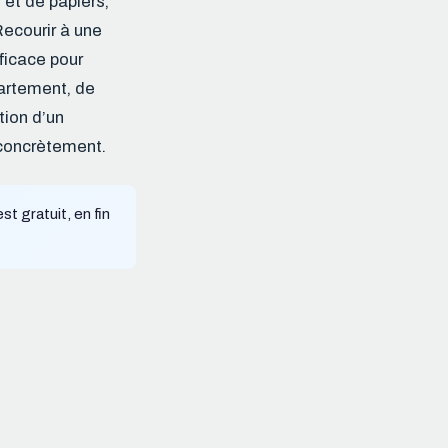
 et de papiers,
Recourir à une
ficace pour
partement, de
tion d’un
 concrètement.
st gratuit, en fin