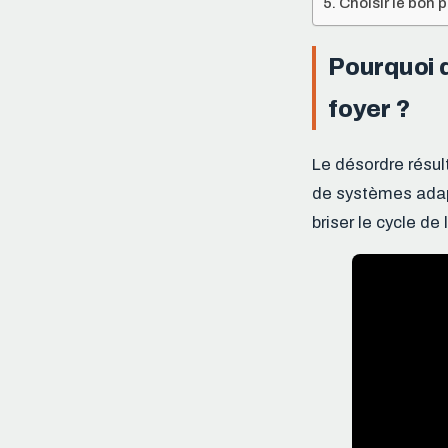
Choisir le bon p
Pourquoi d
foyer ?
Le désordre résul
de systèmes adap
briser le cycle de