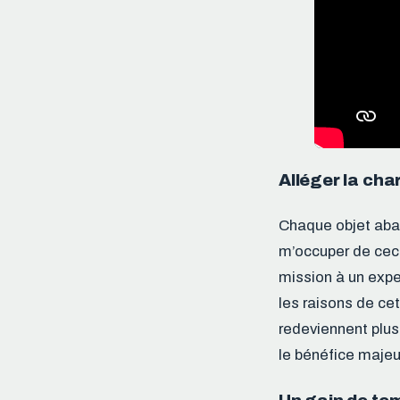
Alléger la cha
Chaque objet aban
m’occuper de ceci
mission à un exper
les raisons de ce
redeviennent plu
le bénéfice majeur