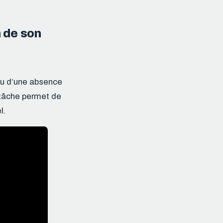
 de son
ou d’une absence
 tâche permet de
l.