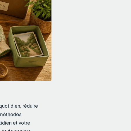
uotidien, réduire
s méthodes
idien et votre