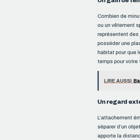
Un gain de tem
Combien de minute
ou un vêtement sp
représentent des
posséder une plac
habitat pour que 
temps pour votre f
LIRE AUSSI
Ba
Un regard extér
L’attachement émot
séparer d’un objet
apporte la distan