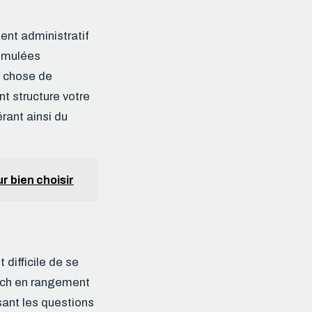
nt administratif
cumulées
e chose de
nt structure votre
rant ainsi du
r bien choisir
 difficile de se
coach en rangement
sant les questions