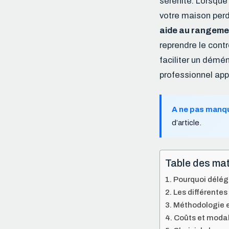
sérénité. Lorsque
votre maison perd
aide au rangeme
reprendre le contr
faciliter un démé
professionnel app
A ne pas manq
d’article.
Table des mat
Pourquoi délégu
Les différente
Méthodologie e
Coûts et modali