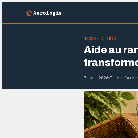
Aerologis
MAISON & DÉCO
Aide au ra
transformer
7 mai 2026
Élise Carpe
·