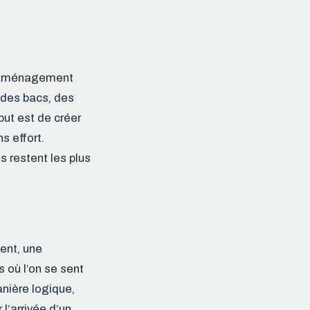
e l’aménagement
 des bacs, des
but est de créer
s effort.
s restent les plus
ent, une
 où l’on se sent
nière logique,
l’arrivée d’un