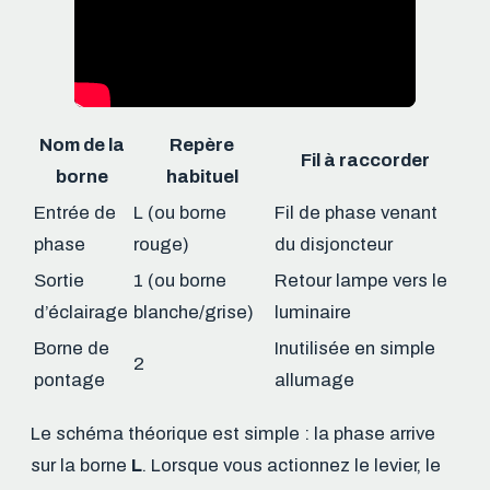
Nom de la
Repère
Fil à raccorder
borne
habituel
Entrée de
L (ou borne
Fil de phase venant
phase
rouge)
du disjoncteur
Sortie
1 (ou borne
Retour lampe vers le
d’éclairage
blanche/grise)
luminaire
Borne de
Inutilisée en simple
2
pontage
allumage
Le schéma théorique est simple : la phase arrive
sur la borne
L
. Lorsque vous actionnez le levier, le