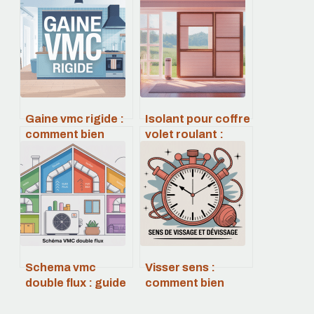
Gaine vmc rigide :
Isolant pour coffre
comment bien
volet roulant :
choisir et installer
comment bien
son réseau d’air
choisir et poser
Schema vmc
Visser sens :
double flux : guide
comment bien
complet et
choisir le sens de
exemples
vissage et de