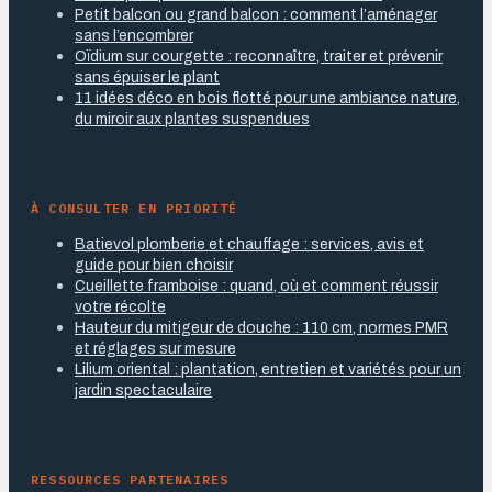
Petit balcon ou grand balcon : comment l’aménager
sans l’encombrer
Oïdium sur courgette : reconnaître, traiter et prévenir
sans épuiser le plant
11 idées déco en bois flotté pour une ambiance nature,
du miroir aux plantes suspendues
À CONSULTER EN PRIORITÉ
Batievol plomberie et chauffage : services, avis et
guide pour bien choisir
Cueillette framboise : quand, où et comment réussir
votre récolte
Hauteur du mitigeur de douche : 110 cm, normes PMR
et réglages sur mesure
Lilium oriental : plantation, entretien et variétés pour un
jardin spectaculaire
RESSOURCES PARTENAIRES