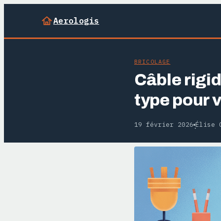
Aerologis
BRICOLAGE
Câble rigi
type pour v
19 février 2026
Élise 
·