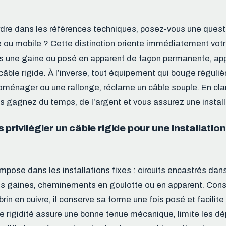
dre dans les références techniques, posez-vous une questi
xe ou mobile ? Cette distinction oriente immédiatement votre
ns une gaine ou posé en apparent de façon permanente, ap
câble rigide. À l’inverse, tout équipement qui bouge régu
roménager ou une rallonge, réclame un câble souple. En clari
us gagnez du temps, de l’argent et vous assurez une instal
 privilégier un câble rigide pour une installation
impose dans les installations fixes : circuits encastrés dan
s gaines, cheminements en goulotte ou en apparent. Const
in en cuivre, il conserve sa forme une fois posé et facilite
te rigidité assure une bonne tenue mécanique, limite les 