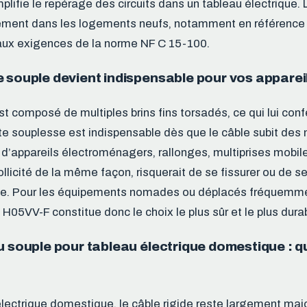
plifie le repérage des circuits dans un tableau électrique. 
ivement dans les logements neufs, notamment en référenc
 aux exigences de la norme NF C 15-100.
 souple devient indispensable pour vos appareil
t composé de multiples brins fins torsadés, ce qui lui confè
te souplesse est indispensable dès que le câble subit de
d’appareils électroménagers, rallonges, multiprises mobiles
ollicité de la même façon, risquerait de se fissurer ou de s
e. Pour les équipements nomades ou déplacés fréquemmen
H05VV-F constitue donc le choix le plus sûr et le plus dura
u souple pour tableau électrique domestique : qu
ectrique domestique, le câble rigide reste largement majori