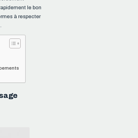
 rapidement le bon
normes à respecter
.
uipements
usage