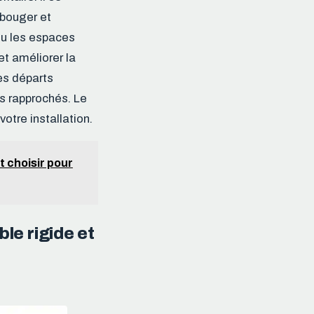
 bouger et
 ou les espaces
et améliorer la
les départs
es rapprochés. Le
otre installation.
t choisir pour
le rigide et