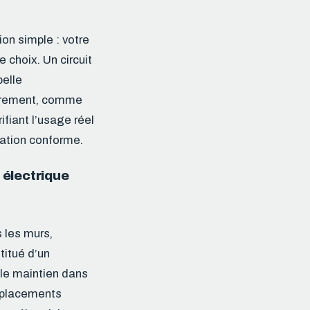
on simple : votre
 choix. Un circuit
pelle
lièrement, comme
fiant l’usage réel
lation conforme.
 électrique
s les murs,
itué d’un
 le maintien dans
déplacements