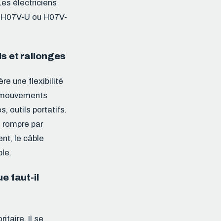
Les électriciens
e H07V-U ou H07V-
s et rallonges
re une flexibilité
s mouvements
, outils portatifs.
e rompre par
t, le câble
ble.
e faut-il
taire. Il se