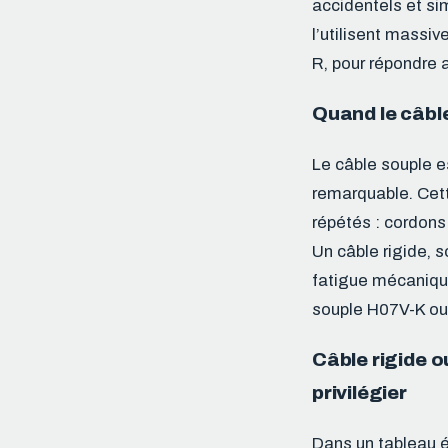
accidentels et sim
l’utilisent mass
R, pour répondre
Quand le câble
Le câble souple es
remarquable. Cet
répétés : cordons 
Un câble rigide, s
fatigue mécaniqu
souple H07V-K ou 
Câble rigide o
privilégier
Dans un tableau él