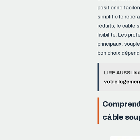
positionne facile
simplifie le repé
réduits, le câble 
lisibilité. Les pr
principaux, soupl
bon choix dépend a
LIRE AUSSI
Is
votre logemen
Comprendre
câble sou