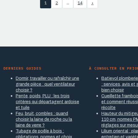
1
2
…
14
›
DERNIERS GUIDES
À CONSULTER EN PRIO
Dormir, travailler ou rafraîchir une
Batievol plomberi
grande pièce : quel ventilateur
: services, avis et
choisir ?
bien choisir
Pente, poids, PLU : les trois
Cueillette framboi
critères qui départagent ardoise
et comment réussi
et tuile
récolte
Feu, bruit, combles : quand
Hauteur du mitigeu
choisir la laine de roche ou la
110 cm, normes P
laine de verre ?
réglages sur mesu
Tubage de poêle à bois :
Lilium oriental : pl
obligations, normes et choix
entretien et varié