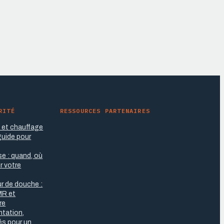
RITÉ
RESSOURCES PARTENAIRES
e et chauffage
 guide pour
se : quand, où
r votre
r de douche :
MR et
re
antation,
tés pour un