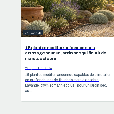
JARDINAGE
15 plantes méditerranéennes sans
arrosage pour un jardin sec qui fleurit de
mars à octobre
22 juillet 2026
15 plantes méditerranéennes capables de s’installer
en profondeur et de fleurir de mars à octobre.
Lavande, thym, romarin et plus : pour un jardin sec,
au…