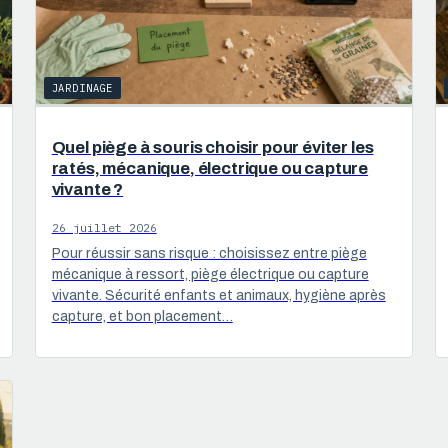
JARDINAGE
Quel piège à souris choisir pour éviter les
ratés, mécanique, électrique ou capture
vivante ?
26 juillet 2026
Pour réussir sans risque : choisissez entre piège
mécanique à ressort, piège électrique ou capture
vivante. Sécurité enfants et animaux, hygiène après
capture, et bon placement…