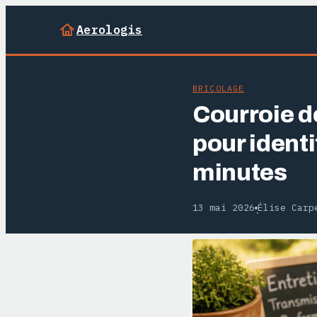
Aerologis
BRICOLAGE
Courroie d
pour identi
minutes
13 mai 2026
Élise Carp
·