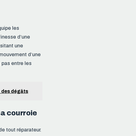
quipe les
finesse d’une
ssitant une
e mouvement d’une
e pas entre les
e des dégâts
sa courroie
de tout réparateur.