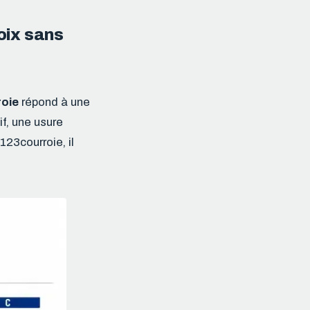
oix sans
roie
répond à une
f, une usure
23courroie, il