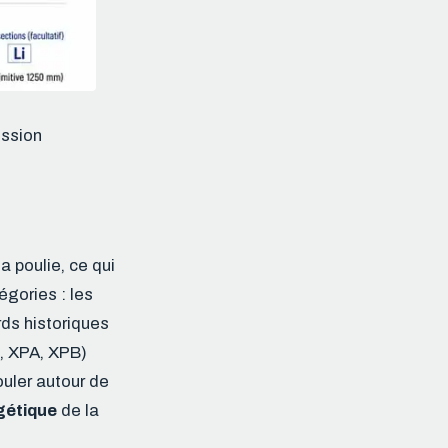
ission
a poulie, ce qui
gories : les
rds historiques
Z, XPA, XPB)
ouler autour de
gétique
de la