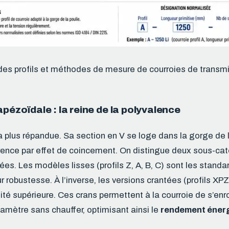
des profils et méthodes de mesure de courroies de transm
apézoïdale : la reine de la polyvalence
a plus répandue. Sa section en V se loge dans la gorge de l
nce par effet de coincement. On distingue deux sous-caté
tées. Les modèles lisses (profils Z, A, B, C) sont les standa
r robustesse. À l’inverse, les versions crantées (profils XP
ilité supérieure. Ces crans permettent à la courroie de s’enr
iamètre sans chauffer, optimisant ainsi le
rendement éner