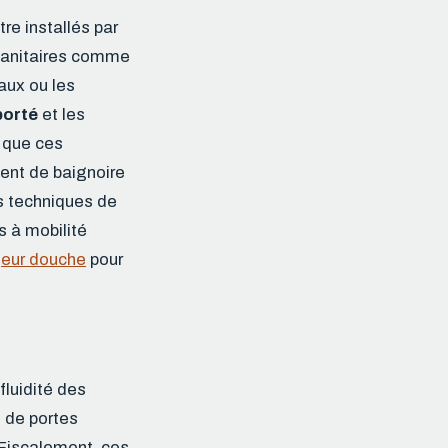
re installés par
 sanitaires comme
aux ou les
porté
et les
f que ces
ment de baignoire
es techniques de
s à mobilité
geur douche
pour
fluidité des
s de portes
. Fiscalement, ces