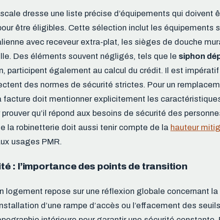
iscale dresse une liste précise d’équipements qui doivent êt
pour être éligibles. Cette sélection inclut les équipements
talienne avec receveur extra-plat, les sièges de douche mur
lle. Des éléments souvent négligés, tels que le
siphon dé
, participent également au calcul du crédit. Il est impérati
pectent des normes de sécurité strictes. Pour un remplace
a facture doit mentionner explicitement les caractéristiqu
 prouver qu’il répond aux besoins de sécurité des personne
e la robinetterie doit aussi tenir compte de la
hauteur miti
aux usages PMR.
ité : l’importance des points de transition
un logement repose sur une réflexion globale concernant la 
nstallation d’une rampe d’accès ou l’effacement des seuil
topographie intérieure pour garantir une sécurité constante