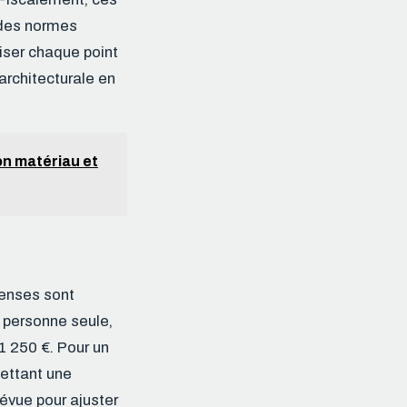
 des normes
riser chaque point
 architecturale en
bon matériau et
enses sont
 personne seule,
1 250 €. Pour un
ettant une
évue pour ajuster