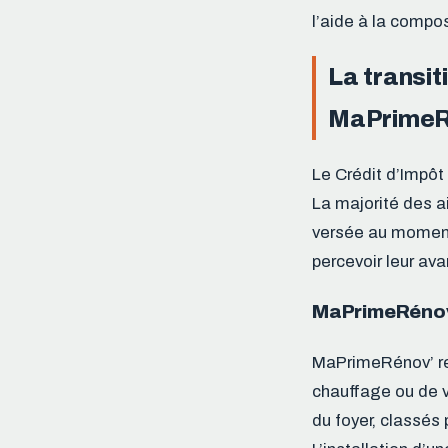
l’aide à la compos
La transit
MaPrimeR
Le Crédit d’Impôt 
La majorité des a
versée au moment
percevoir leur ava
MaPrimeRénov’ 
MaPrimeRénov’ rem
chauffage ou de v
du foyer, classés