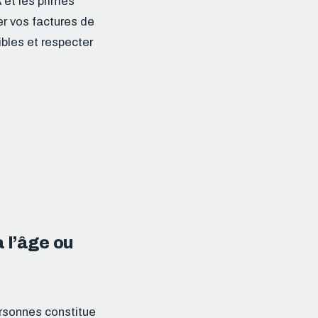
 et les primes
er vos factures de
ibles et respecter
 l’âge ou
ersonnes constitue