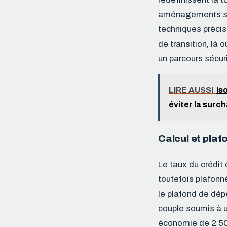
aménagements sont
techniques précise
de transition, là 
un parcours sécur
LIRE AUSSI
Is
éviter la surc
Calcul et plaf
Le taux du crédit 
toutefois plafonn
le plafond de dép
couple soumis à u
économie de 2 500