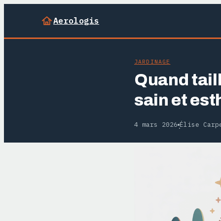
Aerologis
JARDINAGE
Quand taill
sain et est
4 mars 2026
Élise Carp
·