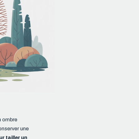
on ombre
conserver une
r tailler un