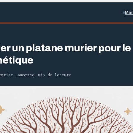
Mai
er un platane murier pour le
hétique
entier-Lamotte
9 min de lecture
·