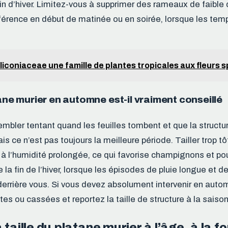
fin d’hiver. Limitez-vous à supprimer des rameaux de faible
férence en début de matinée ou en soirée, lorsque les tem
liconiaceae une famille de plantes tropicales aux fleurs 
tane murier en automne est-il vraiment conseillé
mbler tentant quand les feuilles tombent et que la structur
ais ce n’est pas toujours la meilleure période. Tailler trop t
à l’humidité prolongée, ce qui favorise champignons et pourr
e la fin de l’hiver, lorsque les épisodes de pluie longue et d
derrière vous. Si vous devez absolument intervenir en auto
es ou cassées et reportez la taille de structure à la saison
 taille du platane murier à l’âge, à la f