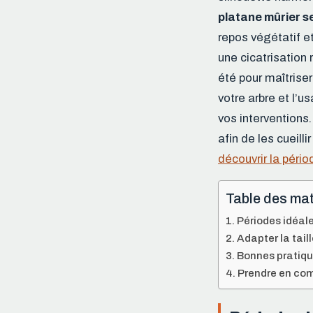
platane mûrier se 
repos végétatif e
une cicatrisation 
été pour maîtriser
votre arbre et l’u
vos interventions.
afin de les cueill
découvrir la péri
Table des mat
Périodes idéale
Adapter la tail
Bonnes pratiqu
Prendre en com