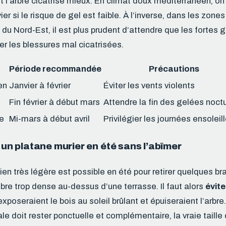
 l’arbre cicatrise mieux. En climat doux méditerranéen, on 
vier si le risque de gel est faible. À l’inverse, dans les zo
du Nord-Est, il est plus prudent d’attendre que les fortes 
er les blessures mal cicatrisées.
Période recommandée
Précautions
en
Janvier à février
Éviter les vents violents
Fin février à début mars
Attendre la fin des gelées noct
e
Mi-mars à début avril
Privilégier les journées ensoleil
r un platane murier en été sans l’abîmer
tien très légère est possible en été pour retirer quelques 
bre trop dense au-dessus d’une terrasse. Il faut alors
évite
exposeraient le bois au soleil brûlant et épuiseraient l’arbre
ale doit rester ponctuelle et complémentaire, la vraie taille