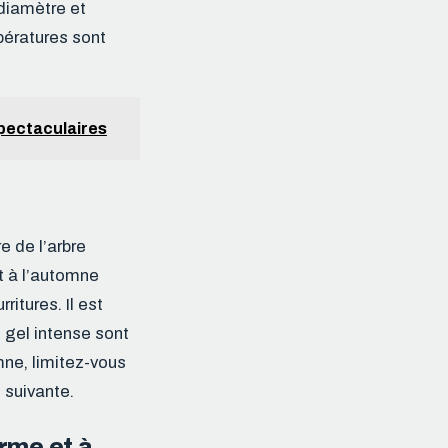
 diamètre et
pératures sont
spectaculaires
e de l’arbre
ôt à l’automne
itures. Il est
e gel intense sont
mne, limitez-vous
 suivante.
orme et à