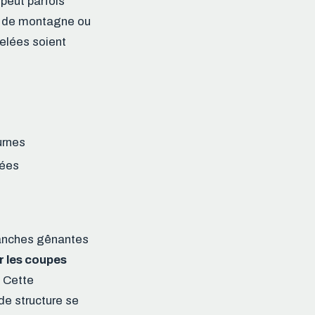
peut parfois
nes de montagne ou
gelées soient
urnes
lées
branches gênantes
r les coupes
. Cette
 de structure se