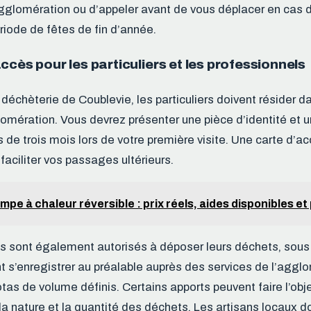
lomération ou d’appeler avant de vous déplacer en cas d
iode de fêtes de fin d’année.
ccès pour les particuliers et les professionnels
 déchèterie de Coublevie, les particuliers doivent réside
mération. Vous devrez présenter une pièce d’identité et un 
 de trois mois lors de votre première visite. Une carte d’a
 faciliter vos passages ultérieurs.
mpe à chaleur réversible : prix réels, aides disponibles et
s sont également autorisés à déposer leurs déchets, sous
ent s’enregistrer au préalable auprès des services de l’aggl
tas de volume définis. Certains apports peuvent faire l’obj
 la nature et la quantité des déchets. Les artisans locaux d