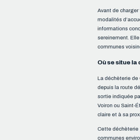
Avant de charger vo
modalités d’accue
informations conc
sereinement. Elle
communes voisin
Où se situe l
La déchèterie de 
depuis la route d
sortie indiquée p
Voiron ou Saint-É
claire et à sa pr
Cette déchèterie 
communes environ