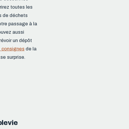
rirez toutes les
es de déchets
otre passage à la
ouvez aussi
révoir un dépôt
t consignes
de la
se surprise.
blevie