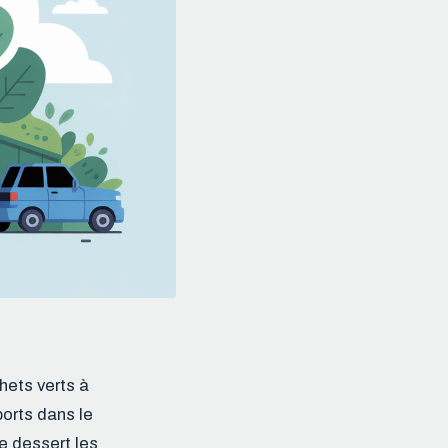
hets verts à
ports dans le
e dessert les