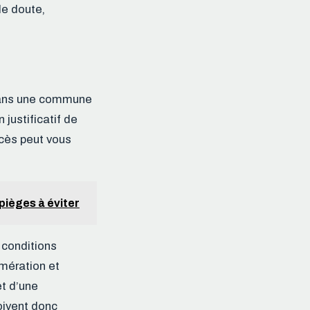
e doute,
r dans une commune
justificatif de
ccès peut vous
 pièges à éviter
 conditions
omération et
et d’une
oivent donc