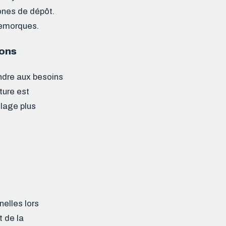
ones de dépôt.
 remorques.
sons
ndre aux besoins
ture est
olage plus
nelles lors
t de la