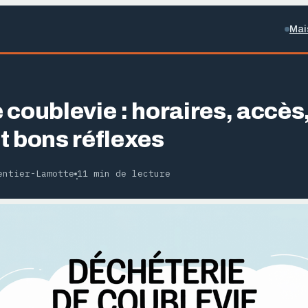
Mai
 coublevie : horaires, accès
t bons réflexes
entier-Lamotte
11 min de lecture
·