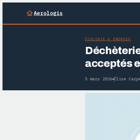
Aerologis
ÉCOLOGIE & ÉNERGIE
Déchèterie
acceptés e
5 mars 2026
Élise Carp
·