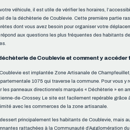
tre véhicule, il est utile de vérifier les horaires, l’accessibi
il de la déchèterie de Coublevie. Cette première partie ra
rètes dont vous avez besoin pour organiser votre déplace
 répond aux questions les plus fréquentes des habitants d
es.
a déchèterie de Coublevie et comment y accéder 
Coublevie est implantée Zone Artisanale de Champfeuillet
épartementale 1075 qui traverse la commune. Pour vous y r
ar les panneaux directionnels marqués « Déchèterie » en ar
tienne-de-Crossey. Le site est facilement repérable grâce 
oximité avec les commerces de la zone artisanale.
dessert principalement les habitants de Coublevie, mais a
nantes rattachées à la Communauté d’Agglomération du 