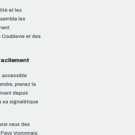
lité et les
ssemble les
ment
e Coublevie et des
facilement
, accessible
endre, prenez la
rivant depuis
à sa signalétique
ussi ceux des
Pays Voironnais.