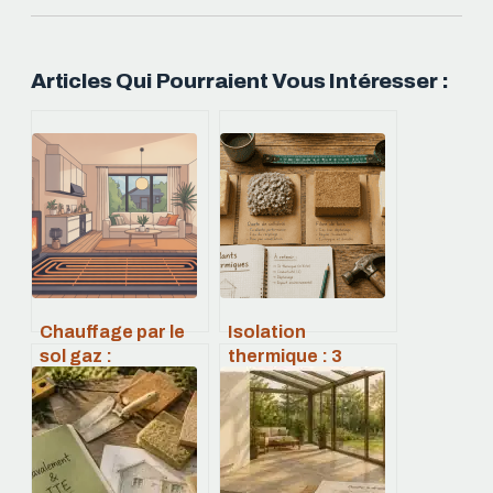
Articles Qui Pourraient Vous Intéresser :
Chauffage par le
Isolation
sol gaz :
thermique : 3
fonctionnement,
critères
coûts et limites à
techniques pour
connaître
choisir le bon
matériau et éviter
la surchauffe