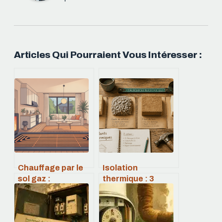
Articles Qui Pourraient Vous Intéresser :
Chauffage par le
Isolation
sol gaz :
thermique : 3
fonctionnement,
critères
coûts et limites à
techniques pour
connaître
choisir le bon