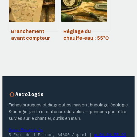
matériau et éviter
la surchauffe
Branchement
Réglage du
avant compteur
chauffe-eau : 55°C
Linky : risques,
à 60°C pour
normes et
sécuriser votre
procédures
eau et réduire vos
officielles
factures
Aerologis
Fiches pratiques et diagnostics maison : bricolage, écologie
& énergie, jardin et matériaux durables — pensées pour être
suivies sur le chantier, outils en main.
Aéro Mécanic's
5 Esp. de l'Europe, 64600 Anglet
|
☎ 06 06 55 90