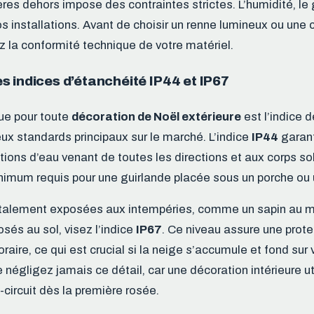
ères dehors impose des contraintes strictes. L’humidité, le 
s installations. Avant de choisir un renne lumineux ou une
ez la conformité technique de votre matériel.
 indices d’étanchéité IP44 et IP67
que pour toute
décoration de Noël extérieure
est l’indice d
ux standards principaux sur le marché. L’indice
IP44
garant
tions d’eau venant de toutes les directions et aux corps so
nimum requis pour une guirlande placée sous un porche ou u
otalement exposées aux intempéries, comme un sapin au m
sés au sol, visez l’indice
IP67
. Ce niveau assure une prote
aire, ce qui est crucial si la neige s’accumule et fond sur 
négligez jamais ce détail, car une décoration intérieure ut
-circuit dès la première rosée.