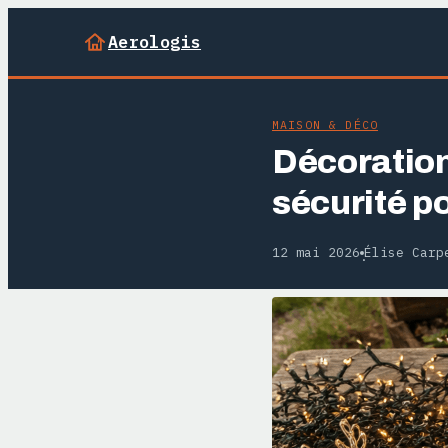
Aerologis
MAISON & DÉCO
Décoration 
sécurité po
12 mai 2026
Élise Carp
·