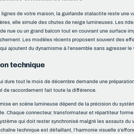
 lignes de votre maison, la guirlande stalactite reste une v
ières, elle simule des chutes de neige lumineuses. Les rid
ade nue ou un grand balcon tout en couvrant une surface i
anchement. Les modèles récents proposent souvent des eff
t qui ajoutent du dynamisme à l’ensemble sans agresser le 
tion technique
qui dure tout le mois de décembre demande une préparation
l de raccordement fait toute la différence.
 mise en scène lumineuse dépend de la précision du systèm
le. Chaque connecteur, transformateur et répartiteur forme
stème qui doit rester synchronisé malgré les assauts du v
chaîne technique est défaillant, l’harmonie visuelle s’effo