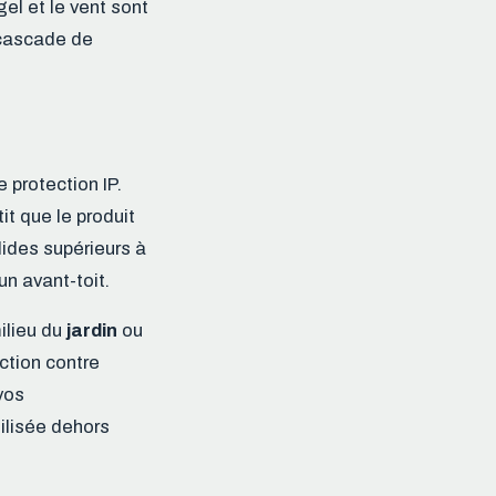
gel et le vent sont
 cascade de
e protection IP.
it que le produit
lides supérieurs à
n avant-toit.
ilieu du
jardin
ou
ction contre
vos
ilisée dehors