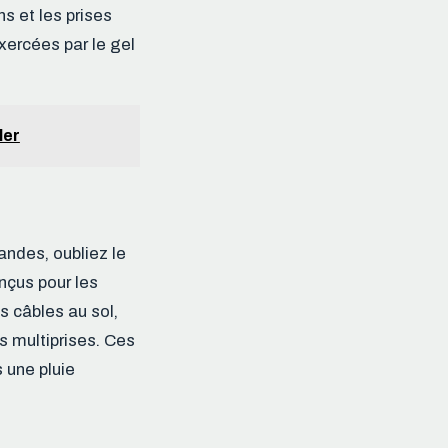
s et les prises
xercées par le gel
ler
andes, oubliez le
onçus pour les
s câbles au sol,
os multiprises. Ces
 une pluie