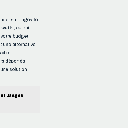
ite, sa longévité
watts, ce qui
 votre budget.
t une alternative
aible
urs déportés
 une solution
s et usages