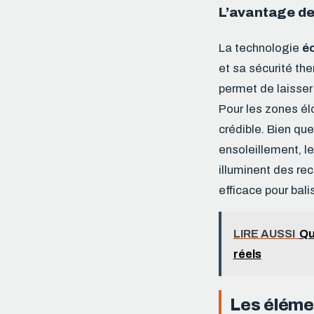
L’avantage des
La technologie
é
et sa sécurité t
permet de laisser
Pour les zones él
crédible. Bien qu
ensoleillement, l
illuminent des re
efficace pour bali
LIRE AUSSI
Qu
réels
Les éléme