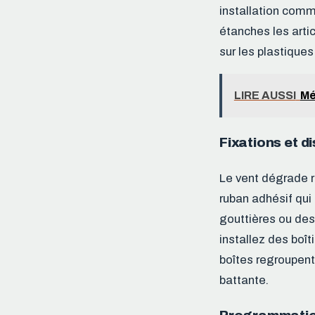
installation comm
étanches les arti
sur les plastique
LIRE AUSSI
Mé
Fixations et d
Le vent dégrade r
ruban adhésif qui 
gouttières ou des
installez des boît
boîtes regroupen
battante.