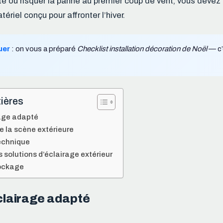
cité ou risquer la panne au premier coup de vent, vous deve
tériel conçu pour affronter l’hiver.
uer
: on vous a préparé
Checklist installation décoration de Noël
— c’e
ières
rage adapté
e la scène extérieure
technique
 solutions d’éclairage extérieur
tockage
éclairage adapté