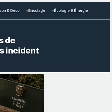
son & Déco
Bricolage
Écologie & Énergie
s de
s incident