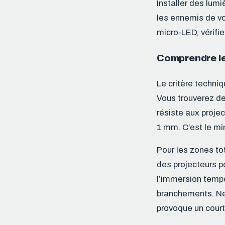
Installer des lumi
les ennemis de vo
micro-LED, vérifi
Comprendre les
Le critère techni
Vous trouverez de
résiste aux projec
1 mm. C’est le mi
Pour les zones t
des projecteurs po
l’immersion tempor
branchements. Ne 
provoque un court