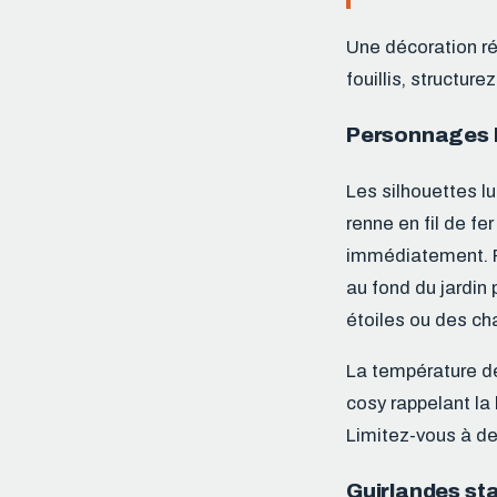
Une décoration réu
fouillis, structur
Personnages l
Les silhouettes l
renne en fil de fe
immédiatement. Pl
au fond du jardin
étoiles ou des ch
La température de
cosy rappelant la
Limitez-vous à de
Guirlandes sta