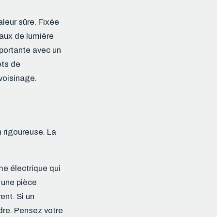
aleur sûre. Fixée
eaux de lumière
mportante avec un
ets de
voisinage.
 rigoureuse. La
e électrique qui
 une pièce
ent. Si un
ndre. Pensez votre