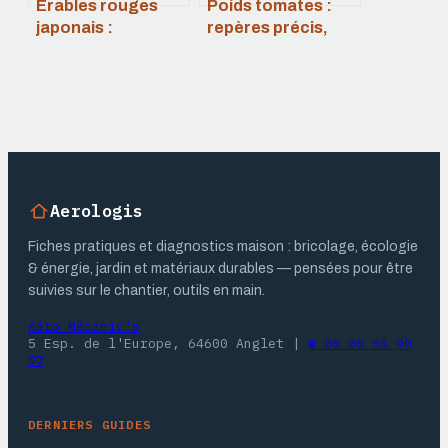
Érables rouges
Poids tomates :
japonais :
repères précis,
variétés, entretien
équivalences et
et conseils pour
astuces en cuisine
un jardin zen
Aerologis
Fiches pratiques et diagnostics maison : bricolage, écologie
& énergie, jardin et matériaux durables — pensées pour être
suivies sur le chantier, outils en main.
Aéro Mécanic's
5 Esp. de l'Europe, 64600 Anglet
|
☎ 06 06 55 90
97
DERNIERS GUIDES