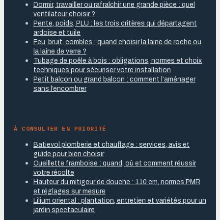
Dormir, travailler ou rafraîchir une grande pièce : quel
ventilateur choisir ?
Pente, poids, PLU : les trois critères qui départagent
ardoise et tuile
Feu, bruit, combles : quand choisir la laine de roche ou
la laine de verre ?
Tubage de poêle à bois : obligations, normes et choix
techniques pour sécuriser votre installation
Petit balcon ou grand balcon : comment l’aménager
sans l’encombrer
À CONSULTER EN PRIORITÉ
Batievol plomberie et chauffage : services, avis et
guide pour bien choisir
Cueillette framboise : quand, où et comment réussir
votre récolte
Hauteur du mitigeur de douche : 110 cm, normes PMR
et réglages sur mesure
Lilium oriental : plantation, entretien et variétés pour un
jardin spectaculaire