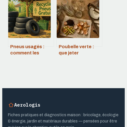
fonctionnement
chez vous
et bons réflexes
Pneus usagés :
Poubelle verte :
comment les
que jeter
recycler
réellement pour
gratuitement sans
éviter les erreurs
obligation d’achat
de tri ?
?
Aerologis
Fiches pratiques et diagnostics maison : bricolage, écologie
& énergie, jardin et matériaux durables — pensées pour être