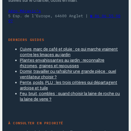
suivies sur le chantier, outils en main.
Aéro Mécanic's
5 Esp. de l'Europe, 64600 Anglet
|
☎ 06 06 55 90
97
DERNIERS GUIDES
Cuivre, marc de café et pluie : ce qui marche vraiment
contre les limaces au jardin
Plantes envahissantes au jardin : reconnaître
rhizomes, graines et repousses
Dormir, travailler ou rafraîchir une grande pièce : quel
ventilateur choisir ?
Pente, poids, PLU : les trois critères qui départagent
ardoise et tuile
Feu, bruit, combles : quand choisir la laine de roche ou
la laine de verre ?
À CONSULTER EN PRIORITÉ