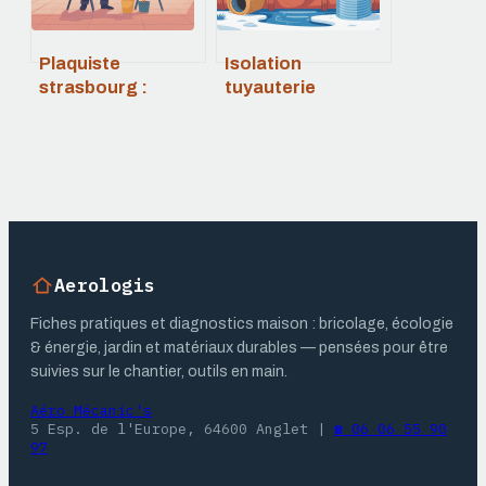
Plaquiste
Isolation
strasbourg :
tuyauterie
trouver le bon
extérieure : le
professionnel
guide complet
pour vos travaux
pour une
de plâtrerie
installation
durable
Aerologis
Fiches pratiques et diagnostics maison : bricolage, écologie
& énergie, jardin et matériaux durables — pensées pour être
suivies sur le chantier, outils en main.
Aéro Mécanic's
5 Esp. de l'Europe, 64600 Anglet
|
☎ 06 06 55 90
97