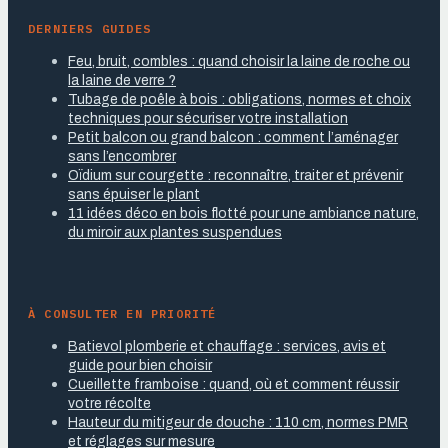
DERNIERS GUIDES
Feu, bruit, combles : quand choisir la laine de roche ou
la laine de verre ?
Tubage de poêle à bois : obligations, normes et choix
techniques pour sécuriser votre installation
Petit balcon ou grand balcon : comment l’aménager
sans l’encombrer
Oïdium sur courgette : reconnaître, traiter et prévenir
sans épuiser le plant
11 idées déco en bois flotté pour une ambiance nature,
du miroir aux plantes suspendues
À CONSULTER EN PRIORITÉ
Batievol plomberie et chauffage : services, avis et
guide pour bien choisir
Cueillette framboise : quand, où et comment réussir
votre récolte
Hauteur du mitigeur de douche : 110 cm, normes PMR
et réglages sur mesure