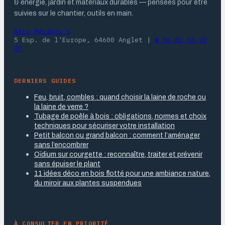
& énergie, jardin et matériaux durables — pensées pour être
suivies sur le chantier, outils en main.
Aéro Mécanic's
5 Esp. de l'Europe, 64600 Anglet
|
☎ 06 06 55 90
97
DERNIERS GUIDES
Feu, bruit, combles : quand choisir la laine de roche ou
la laine de verre ?
Tubage de poêle à bois : obligations, normes et choix
techniques pour sécuriser votre installation
Petit balcon ou grand balcon : comment l’aménager
sans l’encombrer
Oïdium sur courgette : reconnaître, traiter et prévenir
sans épuiser le plant
11 idées déco en bois flotté pour une ambiance nature,
du miroir aux plantes suspendues
À CONSULTER EN PRIORITÉ