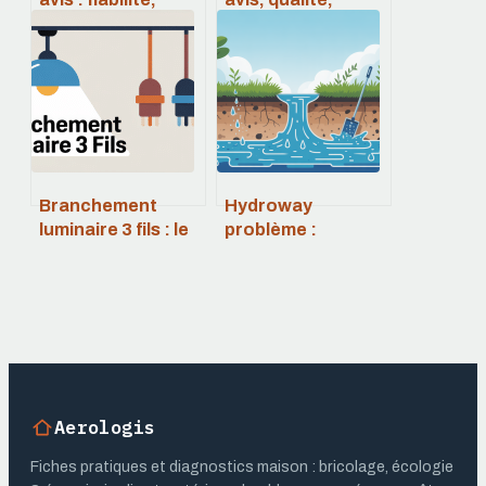
efficacité et
fiabilité et
retours
alternatives à
d’expérience
connaître
Branchement
Hydroway
luminaire 3 fils : le
problème :
guide pratique
comprendre les
pour un
causes et savoir
raccordement sûr
comment réagir
Aerologis
Fiches pratiques et diagnostics maison : bricolage, écologie