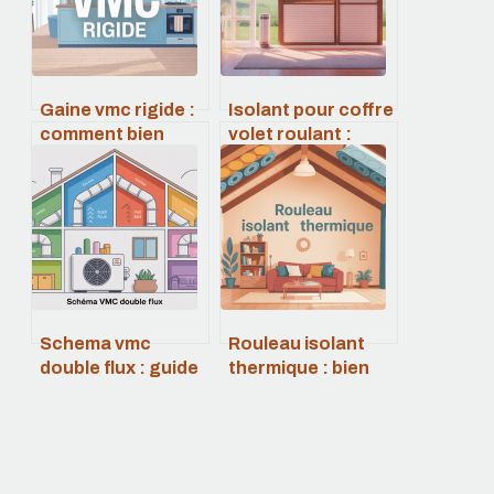
Gaine vmc rigide :
Isolant pour coffre
comment bien
volet roulant :
choisir et installer
comment bien
son réseau d’air
choisir et poser
Schema vmc
Rouleau isolant
double flux : guide
thermique : bien
complet et
choisir et bien
exemples
poser pour une
pratiques
isolation efficace