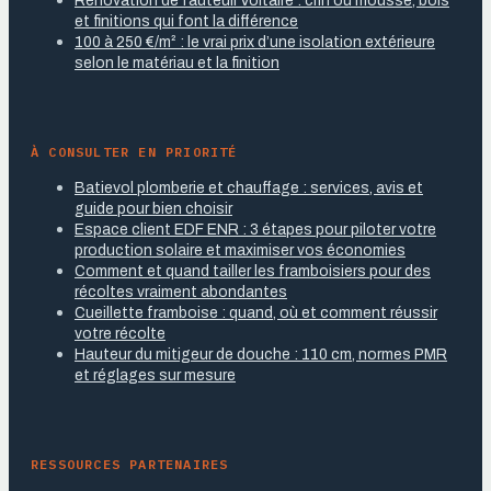
Rénovation de fauteuil Voltaire : crin ou mousse, bois
et finitions qui font la différence
100 à 250 €/m² : le vrai prix d’une isolation extérieure
selon le matériau et la finition
À CONSULTER EN PRIORITÉ
Batievol plomberie et chauffage : services, avis et
guide pour bien choisir
Espace client EDF ENR : 3 étapes pour piloter votre
production solaire et maximiser vos économies
Comment et quand tailler les framboisiers pour des
récoltes vraiment abondantes
Cueillette framboise : quand, où et comment réussir
votre récolte
Hauteur du mitigeur de douche : 110 cm, normes PMR
et réglages sur mesure
RESSOURCES PARTENAIRES