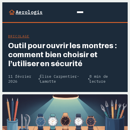
Aerologis
BRICOLAGE
Outil pour ouvrir les montres :
comment bien choisir et
l’utiliser en sécurité
11 février
Élise Carpentier-
8 min de
·
·
2026
Lamotte
lecture