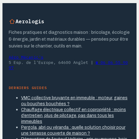
Aerologis
Fiches pratiques et diagnostics maison : bricolage, écologie
& énergie, jardin et matériaux durables — pensées pour être
suivies sur le chantier, outils en main.
Aéro Mécanic's
5 Esp. de l'Europe, 64600 Anglet
|
☎ 06 06 55 90
97
DERNIERS GUIDES
VMC collective bruyante en immeuble : moteur, gaines
ou bouches bouchées ?
Chauffage électrique collectif en copropriété : moins
d’entretien, plus de pilotage, pas dans tous les
immeubles
Pergola, abri ou véranda : quelle solution choisir pour
une terrasse couverte de maison ?