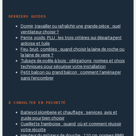
DERNIERS GUIDES
Dormir, travailler ou rafraîchir une grande pièce : quel
ventilateur choisir ?
Pente, poids, PLU : les trois critères qui départagent
ardoise et tuile
Feu, bruit, combles : quand choisir la laine de roche ou
la laine de verre ?
Tubage de poêle à bois : obligations, normes et choix
techniques pour sécuriser votre installation
Petit balcon ou grand balcon : comment l’aménager
sans l’encombrer
À CONSULTER EN PRIORITÉ
Batievol plomberie et chauffage : services, avis et
guide pour bien choisir
Cueillette framboise : quand, où et comment réussir
votre récolte
Hauteur du mitigeur de douche : 110 cm, normes PMR