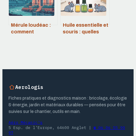
Mérule loudéac :
Huile essentielle et
comment
souris : quelles
identifier, traiter et
huiles
protéger votre
fonctionnent
maison
vraiment chez
vous
Aerologis
Fiches pratiques et diagnostics maison : bricolage, écologie
& énergie, jardin et matériaux durables — pensées pour être
suivies sur le chantier, outils en main.
Aéro Mécanic's
5 Esp. de l'Europe, 64600 Anglet
|
☎ 06 06 55 90
97