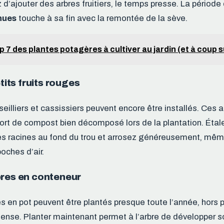
d’ajouter des arbres fruitiers, le temps presse. La période
nues
touche à sa fin avec la remontée de la sève.
p 7 des plantes potagères à cultiver au jardin (et à coup s
etits fruits rouges
eilliers et cassissiers peuvent encore être installés. Ces 
ort de compost bien décomposé lors de la plantation. Étal
s racines au fond du trou et arrosez généreusement, même
poches d’air.
bres en conteneur
s en pot peuvent être plantés presque toute l’année, hors 
ense. Planter maintenant permet à l’arbre de développer 