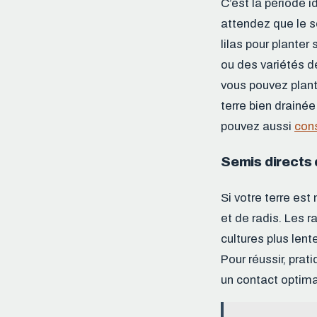
C’est la période i
attendez que le so
lilas pour planter
ou des variétés de
vous pouvez plant
terre bien drainée
pouvez aussi
cons
Semis directs 
Si votre terre es
et de radis. Les 
cultures plus len
Pour réussir, prat
un contact optimal