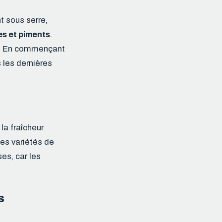
nt sous serre,
s et piments
.
er. En commençant
 les dernières
la fraîcheur
les variétés de
es, car les
s