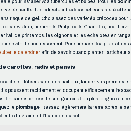
déale pour installer vos tubercules et bulbes. Pour les
pomme
l se réchauffe. Un indicateur traditionnel consiste à attend
 sans risque de gel. Choisissez des variétés précoces pour 
 conservation, comme la Bintje ou la Charlotte, pour l’hiver
er l’ail de printemps, les oignons et les échalotes en rang
 pour éviter le pourrissement. Pour préparer les plantations
ulter le calendrier
afin de savoir quand planter l’artichaut s
de carottes, radis et panais
t meuble et débarrassée des cailloux, lancez vos premiers 
radis poussent rapidement et occupent efficacement l’espa
tes. Le panais demande une germination plus longue et une 
iquez le
plombage
: tassez légèrement la terre après le se
 entre la graine et l’humidité du sol.