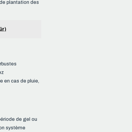
 de plantation des
ûr)
arbustes
ez
 en cas de pluie,
période de gel ou
son système