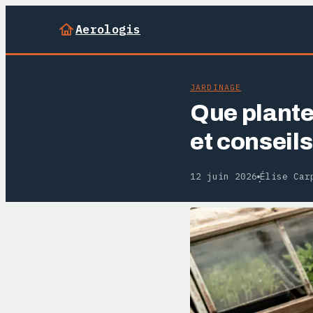
Aerologis
JARDINAGE
Que plante
et conseils
12 juin 2026
Élise Car
·