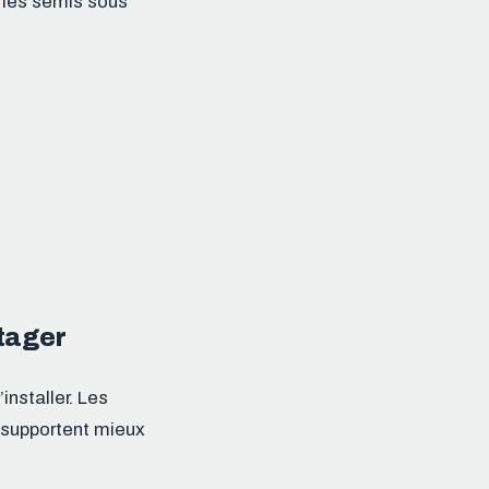
t les semis sous
otager
installer. Les
s supportent mieux