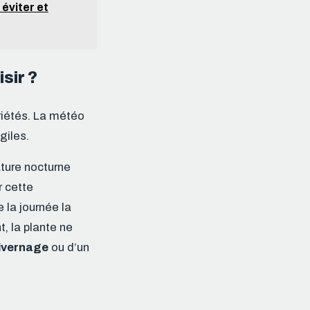
 éviter et
sir ?
riétés. La météo
giles.
ature nocturne
r cette
 la journée la
t, la plante ne
hivernage
ou d’un