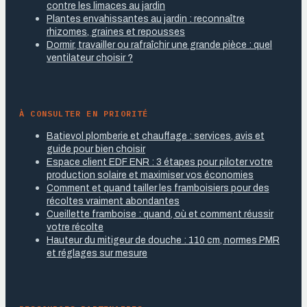
contre les limaces au jardin
Plantes envahissantes au jardin : reconnaître
rhizomes, graines et repousses
Dormir, travailler ou rafraîchir une grande pièce : quel
ventilateur choisir ?
À CONSULTER EN PRIORITÉ
Batievol plomberie et chauffage : services, avis et
guide pour bien choisir
Espace client EDF ENR : 3 étapes pour piloter votre
production solaire et maximiser vos économies
Comment et quand tailler les framboisiers pour des
récoltes vraiment abondantes
Cueillette framboise : quand, où et comment réussir
votre récolte
Hauteur du mitigeur de douche : 110 cm, normes PMR
et réglages sur mesure