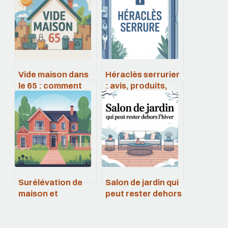
Vide maison dans
Héraclès serrurier
le 65 : comment
: avis, produits,
organiser un
tarifs et conseils
débarras efficace
de choix
et rentable
Surélévation de
Salon de jardin qui
maison et
peut rester dehors
voisinage : droits,
l’hiver : le guide
limites et bonnes
pour choisir sans
pratiques
se tromper