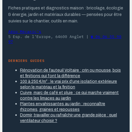
Fiches pratiques et diagnostics maison : bricolage, écologie
& énergie, jardin et matériaux durables — pensées pour être
suivies sur le chantier, outils en main.
Aéro Mécanic's
5 Esp. de l'Europe, 64600 Anglet
|
☎ 06 06 55 90
97
DERNIERS GUIDES
Rénovation de fauteuil Voltaire : crin ou mousse, bois
et finitions qui font la différence
100 à 250 €/m² : le vrai prix d’une isolation extérieure
selon le matériau et la finition
Cuivre, marc de café et pluie : ce qui marche vraiment
contre les limaces au jardin
Plantes envahissantes au jardin : reconnaître
rhizomes, graines et repousses
Dormir, travailler ou rafraîchir une grande pièce : quel
ventilateur choisir ?