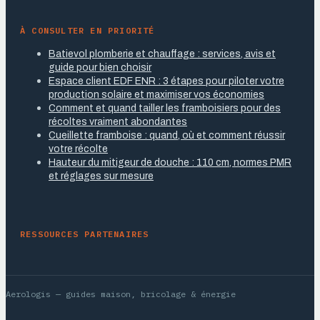
À CONSULTER EN PRIORITÉ
Batievol plomberie et chauffage : services, avis et
guide pour bien choisir
Espace client EDF ENR : 3 étapes pour piloter votre
production solaire et maximiser vos économies
Comment et quand tailler les framboisiers pour des
récoltes vraiment abondantes
Cueillette framboise : quand, où et comment réussir
votre récolte
Hauteur du mitigeur de douche : 110 cm, normes PMR
et réglages sur mesure
RESSOURCES PARTENAIRES
Aerologis
— guides maison, bricolage & énergie