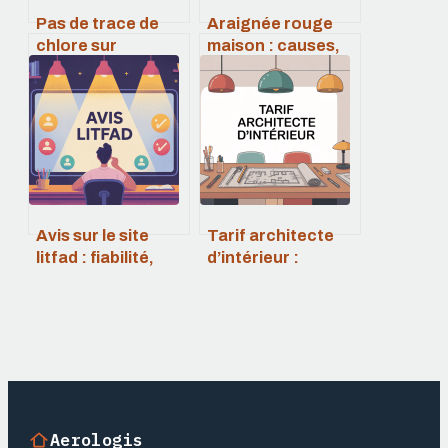
Pas de trace de
Araignée rouge
chlore sur
maison : causes,
bandelette :
dangers et
comprendre et
solutions
agir simplement
efficaces
Avis sur le site
Tarif architecte
litfad : fiabilité,
d’intérieur :
sécurité et
combien prévoir
retours clients
pour votre projet ?
Aerologis