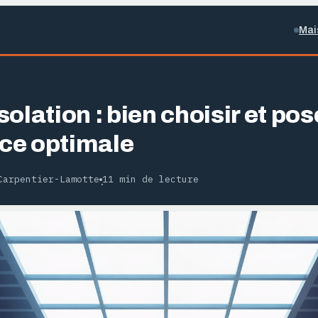
Mai
olation : bien choisir et po
ce optimale
Carpentier-Lamotte
11 min de lecture
·