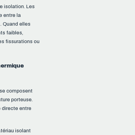
e isolation. Les
e entre la
é. Quand elles
ts faibles,
s fissurations ou
thermique
s se composent
cture porteuse.
e directe entre
tériau isolant