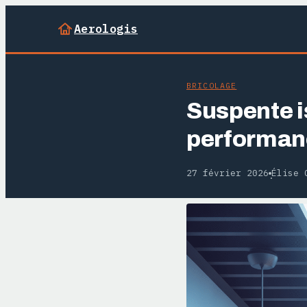
Aerologis
BRICOLAGE
Suspente is
performan
27 février 2026
Élise 
·