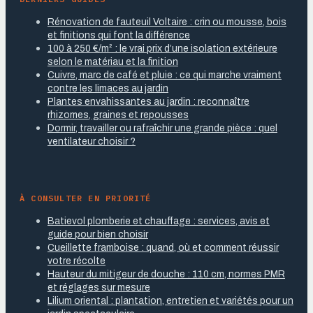
Rénovation de fauteuil Voltaire : crin ou mousse, bois
et finitions qui font la différence
100 à 250 €/m² : le vrai prix d’une isolation extérieure
selon le matériau et la finition
Cuivre, marc de café et pluie : ce qui marche vraiment
contre les limaces au jardin
Plantes envahissantes au jardin : reconnaître
rhizomes, graines et repousses
Dormir, travailler ou rafraîchir une grande pièce : quel
ventilateur choisir ?
À CONSULTER EN PRIORITÉ
Batievol plomberie et chauffage : services, avis et
guide pour bien choisir
Cueillette framboise : quand, où et comment réussir
votre récolte
Hauteur du mitigeur de douche : 110 cm, normes PMR
et réglages sur mesure
Lilium oriental : plantation, entretien et variétés pour un