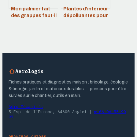
Mon palmier fait
Plantes d’intérieur
des grappes faut‑il
dépolluantes pour
les couper ou les
un air plus sain
laisser
chez vous
Aerologis
Fiches pratiques et diagnostics maison : bricolage, écologie
& énergie, jardin et matériaux durables — pensées pour être
suivies sur le chantier, outils en main.
Aéro Mécanic's
5 Esp. de l'Europe, 64600 Anglet
|
☎ 06 06 55 90
97
DERNIERS GUIDES