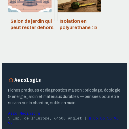
Salon de jardin qui
Isolation en
peut rester dehors
polyuréthane : 5
l’hiver : le guide
cm de gagnés, une
pour choisir sans
performance
se tromper
thermique intacte
Aerologis
Fiches pratiques et diagnostics maison : bricolage, écologie
& énergie, jardin et matériaux durables — pensées pour être
suivies sur le chantier, outils en main.
Aéro Mécanic's
5 Esp. de l'Europe, 64600 Anglet
|
☎ 06 06 55 90
97