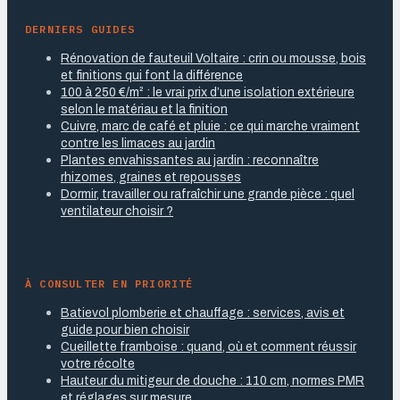
DERNIERS GUIDES
Rénovation de fauteuil Voltaire : crin ou mousse, bois
et finitions qui font la différence
100 à 250 €/m² : le vrai prix d’une isolation extérieure
selon le matériau et la finition
Cuivre, marc de café et pluie : ce qui marche vraiment
contre les limaces au jardin
Plantes envahissantes au jardin : reconnaître
rhizomes, graines et repousses
Dormir, travailler ou rafraîchir une grande pièce : quel
ventilateur choisir ?
À CONSULTER EN PRIORITÉ
Batievol plomberie et chauffage : services, avis et
guide pour bien choisir
Cueillette framboise : quand, où et comment réussir
votre récolte
Hauteur du mitigeur de douche : 110 cm, normes PMR
et réglages sur mesure