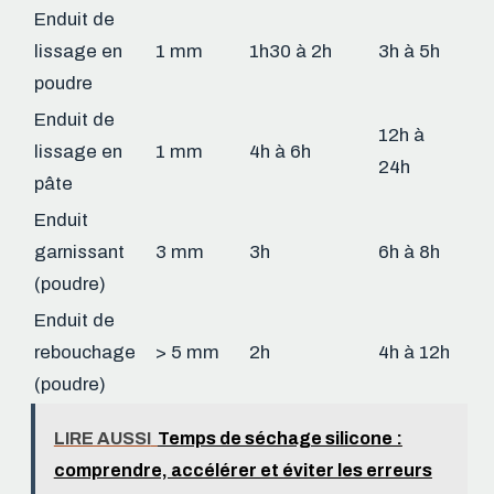
Enduit de
lissage en
1 mm
1h30 à 2h
3h à 5h
poudre
Enduit de
12h à
lissage en
1 mm
4h à 6h
24h
pâte
Enduit
garnissant
3 mm
3h
6h à 8h
(poudre)
Enduit de
rebouchage
> 5 mm
2h
4h à 12h
(poudre)
LIRE AUSSI
Temps de séchage silicone :
comprendre, accélérer et éviter les erreurs