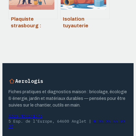
Plaquiste
Isolation
strasbourg :
tuyauterie
trouver le bon
extérieure : le
professionnel
guide complet
pour vos travaux
pour une
de plâtrerie
installation
durable
Aerologis
Fiches pratiques et diagnostics maison : bricolage, écologie
& énergie, jardin et matériaux durables — pensées pour être
suivies sur le chantier, outils en main.
Aéro Mécanic's
5 Esp. de l'Europe, 64600 Anglet
|
☎ 06 06 55 90
97