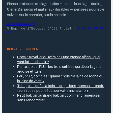
Fiches pratiques et diagnostics maison : bricolage, écologie
& énergie, jardin et matériaux durables — pensées pour être
suivies sur le chantier, outils en main.
Aéro Mécanic's
5 Esp. de l'Europe, 64600 Anglet
|
☎ 06 06 55 90
97
DERNIERS GUIDES
Dormir, travailler ou rafraîchir une grande pièce : quel
ventilateur choisir ?
Pente, poids, PLU : les trois critères qui départagent
ardoise et tuile
Feu, bruit, combles : quand choisir la laine de roche ou
la laine de verre ?
Tubage de poêle à bois : obligations, normes et choix
techniques pour sécuriser votre installation
Petit balcon ou grand balcon : comment l’aménager
sans l’encombrer