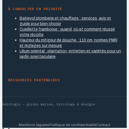
À CONSULTER EN PRIORITÉ
Batievol plomberie et chauffage : services, avis et
guide pour bien choisir
Cueillette framboise : quand, où et comment réussir
votre récolte
Hauteur du mitigeur de douche : 110 cm, normes PMR
et réglages sur mesure
Lilium oriental : plantation, entretien et variétés pour un
jardin spectaculaire
RESSOURCES PARTENAIRES
Aerologis
— guides maison, bricolage & énergie
Mentions légales
Politique de confidentialité
Contact