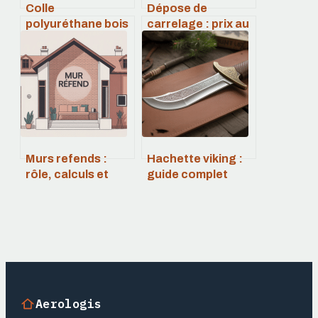
Colle
Dépose de
polyuréthane bois
carrelage : prix au
: guide complet
m², méthodes et
pour un collage
points de vigilance
puissant et
durable
Murs refends :
Hachette viking :
rôle, calculs et
guide complet
bonnes pratiques
pour bien choisir
en construction
et utiliser cet outil
Aerologis