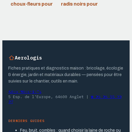
choux-fleurs pour
radis noirs pour
une récolte
une récolte
généreuse et
abondante et
régulière
savoureuse
Aerologis
Fiches pratiques et diagnostics maison : bricolage, écologie
& énergie, jardin et matériaux durables — pensées pour être
suivies sur le chantier, outils en main.
Aéro Mécanic's
5 Esp. de l'Europe, 64600 Anglet
|
☎ 06 06 55 90
97
DERNIERS GUIDES
Feu, bruit, combles : quand choisir la laine de roche ou