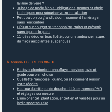
la laine de verre ?
Tubage de poêle à bois : obligations, normes et choix
techniques pour sécuriser votre installation
Petit balcon ou grand balcon : comment l’aménager
sans l’encombrer
Oïdium sur courgette : reconnaître, traiter et prévenir
sans épuiser le plant
11 idées déco en bois flotté pour une ambiance nature,
du miroir aux plantes suspendues
À CONSULTER EN PRIORITÉ
Batievol plomberie et chauffage : services, avis et
guide pour bien choisir
Cueillette framboise : quand, où et comment réussir
votre récolte
Hauteur du mitigeur de douche : 110 cm, normes PMR
et réglages sur mesure
Lilium oriental : plantation, entretien et variétés pour un
jardin spectaculaire