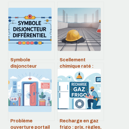
Symbole
Scellement
disjoncteur
chimique raté :
différentiel : le
causes, solutions
guide clair pour s’y
et erreurs à éviter
retrouver sur un
schéma électrique
Problème
Recharge en gaz
ouverture portail
frigo : prix, règles,