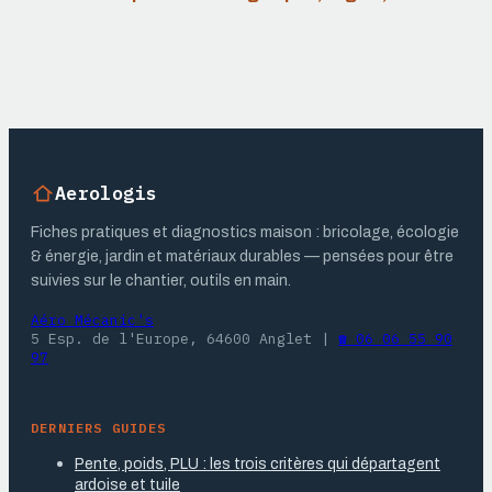
beninca :
alternatives et
comprendre et
bonnes pratiques
résoudre les
pannes les plus
courantes
Aerologis
Fiches pratiques et diagnostics maison : bricolage, écologie
& énergie, jardin et matériaux durables — pensées pour être
suivies sur le chantier, outils en main.
Aéro Mécanic's
5 Esp. de l'Europe, 64600 Anglet
|
☎ 06 06 55 90
97
DERNIERS GUIDES
Pente, poids, PLU : les trois critères qui départagent
ardoise et tuile