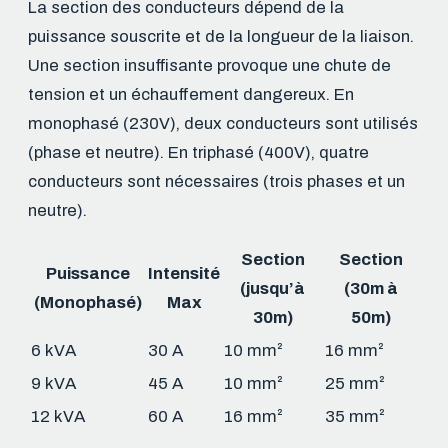
La section des conducteurs dépend de la
puissance souscrite et de la longueur de la liaison.
Une section insuffisante provoque une chute de
tension et un échauffement dangereux. En
monophasé (230V), deux conducteurs sont utilisés
(phase et neutre). En triphasé (400V), quatre
conducteurs sont nécessaires (trois phases et un
neutre).
Section
Section
Puissance
Intensité
(jusqu’à
(30m à
(Monophasé)
Max
30m)
50m)
6 kVA
30 A
10 mm²
16 mm²
9 kVA
45 A
10 mm²
25 mm²
12 kVA
60 A
16 mm²
35 mm²