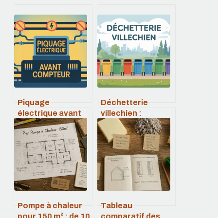
Piquage
Déchetterie
électrique avant
villechien :
compteur : ce que
horaires, accès,
la loi autorise
déchets acceptés
vraiment
et bons gestes
Pompe à chaleur
Tableau
pour 150 m² : de 10
comparatif des