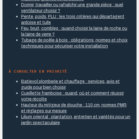
Dormir, travailler ou rafraîchir une grande pièce : quel
ventilateur choisir ?
Pente, poids, PLU : les trois critères qui départagent
ardoise et tuile
Feu, bruit, combles : quand choisir la laine de roche ou
la laine de verre ?
Tubage de poêle à bois : obligations, normes et choix
techniques pour sécuriser votre installation
À CONSULTER EN PRIORITÉ
Batievol plomberie et chauffage : services, avis et
guide pour bien choisir
Cueillette framboise : quand, où et comment réussir
votre récolte
Hauteur du mitigeur de douche : 110 cm, normes PMR
et réglages sur mesure
Lilium oriental : plantation, entretien et variétés pour un
jardin spectaculaire