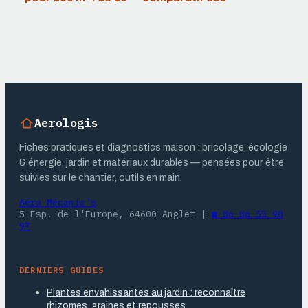
000 € à 30 000 €,
isolants
les 3 leviers pour
thermiques :
maîtriser votre
performances,
budget
épaisseurs et
coûts réels
Aerologis
Fiches pratiques et diagnostics maison : bricolage, écologie
& énergie, jardin et matériaux durables — pensées pour être
suivies sur le chantier, outils en main.
Aéro Mécanic's
5 Esp. de l'Europe, 64600 Anglet
|
☎ 06 06 55 90
97
DERNIERS GUIDES
Plantes envahissantes au jardin : reconnaître
rhizomes, graines et repousses