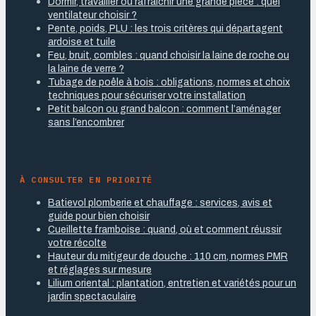
Dormir, travailler ou rafraîchir une grande pièce : quel
ventilateur choisir ?
Pente, poids, PLU : les trois critères qui départagent
ardoise et tuile
Feu, bruit, combles : quand choisir la laine de roche ou
la laine de verre ?
Tubage de poêle à bois : obligations, normes et choix
techniques pour sécuriser votre installation
Petit balcon ou grand balcon : comment l’aménager
sans l’encombrer
À CONSULTER EN PRIORITÉ
Batievol plomberie et chauffage : services, avis et
guide pour bien choisir
Cueillette framboise : quand, où et comment réussir
votre récolte
Hauteur du mitigeur de douche : 110 cm, normes PMR
et réglages sur mesure
Lilium oriental : plantation, entretien et variétés pour un
jardin spectaculaire