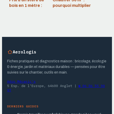
bois en 1 mètre :
pourquoi multiplier
repères fiables et
les radiateurs est
astuces d’achat
plus efficace
qu’une seule unité
de 3000W
Aerologis
Fiches pratiques et diagnostics maison : bricolage, écologie
& énergie, jardin et matériaux durables — pensées pour être
suivies sur le chantier, outils en main.
Aéro Mécanic's
5 Esp. de l'Europe, 64600 Anglet
|
☎ 06 06 55 90
97
DERNIERS GUIDES