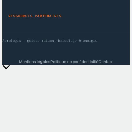
RESSOURCES PARTENAIRES
Aerologis
— guides maison, bricolage & énergie
Mentions légales
Politique de confidentialité
Contact
Retour
en
haut