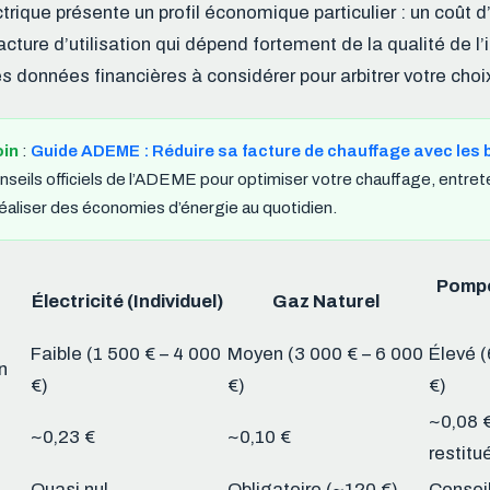
rique présente un profil économique particulier : un coût d
acture d’utilisation qui dépend fortement de la qualité de l’
s données financières à considérer pour arbitrer votre choi
oin
:
Guide ADEME : Réduire sa facture de chauffage avec les
seils officiels de l’ADEME pour optimiser votre chauffage, entret
aliser des économies d’énergie au quotidien.
Pompe
Électricité (Individuel)
Gaz Naturel
Faible (1 500 € – 4 000
Moyen (3 000 € – 6 000
Élevé (
n
€)
€)
€)
~0,08 €
~0,23 €
~0,10 €
restitu
Quasi nul
Obligatoire (~120 €)
Conseil