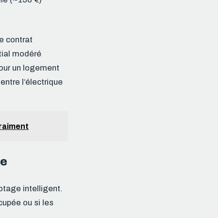
de contrat
itial modéré
Pour un logement
ntre l’électrique
vraiment
ue
otage intelligent.
cupée ou si les