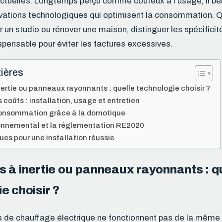
ctuelles. Longtemps perçu comme coûteux à l’usage, il bé
ovations technologiques qui optimisent la consommation. 
r un studio ou rénover une maison, distinguer les spécifici
spensable pour éviter les factures excessives.
ières
ertie ou panneaux rayonnants : quelle technologie choisir ?
coûts : installation, usage et entretien
consommation grâce à la domotique
onnemental et la réglementation RE2020
ues pour une installation réussie
 à inertie ou panneaux rayonnants : q
e choisir ?
s de chauffage électrique ne fonctionnent pas de la même 