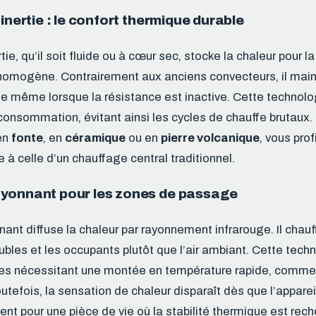
 inertie : le confort thermique durable
tie, qu’il soit fluide ou à cœur sec, stocke la chaleur pour la
homogène. Contrairement aux anciens convecteurs, il main
e même lorsque la résistance est inactive. Cette technol
 consommation, évitant ainsi les cycles de chauffe brutaux.
en
fonte
, en
céramique
ou en
pierre volcanique
, vous pro
à celle d’un chauffage central traditionnel.
yonnant pour les zones de passage
ant diffuse la chaleur par rayonnement infrarouge. Il chau
ubles et les occupants plutôt que l’air ambiant. Cette tech
es nécessitant une montée en température rapide, comme 
utefois, la sensation de chaleur disparaît dès que l’appareil 
nt pour une pièce de vie où la stabilité thermique est rech