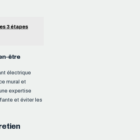
les 3 étapes
ien-être
ant électrique
ace mural et
 une expertise
fante et éviter les
retien