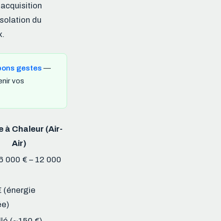
’acquisition
isolation du
x.
 bons gestes
—
enir vos
 à Chaleur (Air-
Air)
6 000 € – 12 000
 (énergie
ée)
lé (~150 €)