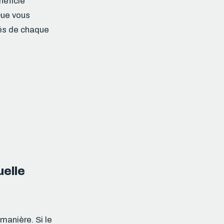
néficie
Que vous
tés de chaque
uelle
manière. Si le