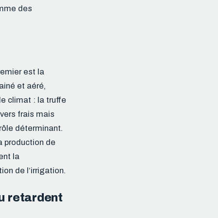
omme des
remier est la
rainé et aéré,
 climat : la truffe
ivers frais mais
 rôle déterminant.
la production de
ent la
on de l’irrigation.
u retardent