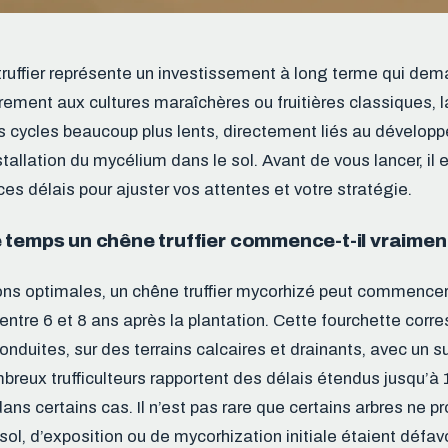
truffier représente un investissement à long terme qui de
ment aux cultures maraîchères ou fruitières classiques, la 
s cycles beaucoup plus lents, directement liés au dévelop
installation du mycélium dans le sol. Avant de vous lancer, il 
es délais pour ajuster vos attentes et votre stratégie.
 temps un chêne truffier commence-t-il vraimen
ns optimales, un chêne truffier mycorhizé peut commencer
 entre 6 et 8 ans après la plantation. Cette fourchette corr
onduites, sur des terrains calcaires et drainants, avec un sui
breux trufficulteurs rapportent des délais étendus jusqu’à 
ns certains cas. Il n’est pas rare que certains arbres ne p
sol, d’exposition ou de mycorhization initiale étaient défav