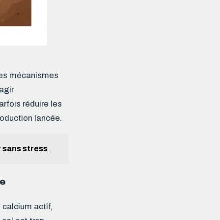
 les mécanismes
agir
rfois réduire les
roduction lancée.
r sans stress
te
n calcium actif,