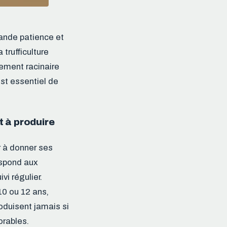
mande patience et
trufficulture
pement racinaire
est essentiel de
t à produire
 à donner ses
espond aux
vi régulier.
10 ou 12 ans,
roduisent jamais si
orables.