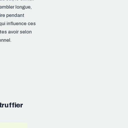
sembler longue,
uire pendant
qui influence ces
tes avoir selon
onnel.
ruffier