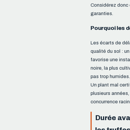
Considérez donc 
garanties.
Pourquoi les dé
Les écarts de déla
qualité du sol : u
favorise une insta
noire, la plus cul
pas trop humides. 
Un plant mal certi
plusieurs années, 
concurrence racina
Durée avan
les truffe