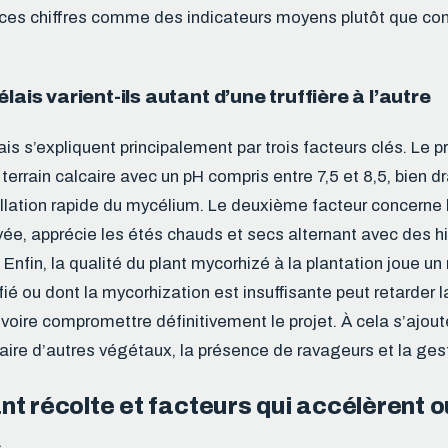
ces chiffres comme des indicateurs moyens plutôt que c
lais varient-ils autant d’une truffière à l’autre
is s’expliquent principalement par trois facteurs clés. Le p
n terrain calcaire avec un pH compris entre 7,5 et 8,5, bien d
llation rapide du mycélium. Le deuxième facteur concerne le
tivée, apprécie les étés chauds et secs alternant avec des h
Enfin, la qualité du plant mycorhizé à la plantation joue un
fié ou dont la mycorhization est insuffisante peut retarder 
voire compromettre définitivement le projet. À cela s’ajout
ire d’autres végétaux, la présence de ravageurs et la gesti
t récolte et facteurs qui accélèrent o
s