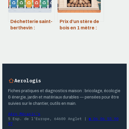
Déchetterie saint-
Prix d’un stère de
berthevin :
bois en 1 mètre :
horaires, accès,
repères fiables et
consignes et bons
astuces d’achat
réflexes
Aerologis
Fiches pratiques et diagnostics maison : bricolage, écologie
& énergie, jardin et matériaux durables — pensées pour être
suivies sur le chantier, outils en main.
Aéro Mécanic's
5 Esp. de l'Europe, 64600 Anglet
|
☎ 06 06 55 90
97