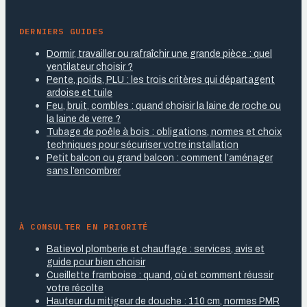
DERNIERS GUIDES
Dormir, travailler ou rafraîchir une grande pièce : quel
ventilateur choisir ?
Pente, poids, PLU : les trois critères qui départagent
ardoise et tuile
Feu, bruit, combles : quand choisir la laine de roche ou
la laine de verre ?
Tubage de poêle à bois : obligations, normes et choix
techniques pour sécuriser votre installation
Petit balcon ou grand balcon : comment l’aménager
sans l’encombrer
À CONSULTER EN PRIORITÉ
Batievol plomberie et chauffage : services, avis et
guide pour bien choisir
Cueillette framboise : quand, où et comment réussir
votre récolte
Hauteur du mitigeur de douche : 110 cm, normes PMR