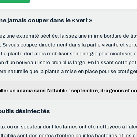
 ne jamais couper dans le « vert »
lez une extrémité séchée, laissez une infime bordure de tis
. Si vous coupez directement dans la partie vivante et vert
. La plante doit alors mobiliser son énergie pour cicatriser, 
on d’un nouveau liseré brun plus large. En laissant cette pe
ère naturelle que la plante a mise en place pour se protéger
iller un acacia sans l’affaiblir : septembre, drageons et 
’outils désinfectés
aux ou un sécateur dont les lames ont été nettoyées à l’alc
ffaiblis sont des portes d’entrée pour les bactéries et les