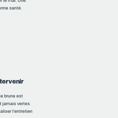
r le mal. Une
bonne santé.
tervenir
ie brune est
t jamais vertes.
liser l’entretien