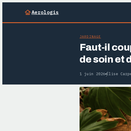
Aerologis
JARDINAGE
Faut-il cou
de soin et 
1 juin 2026
Élise Carp
·