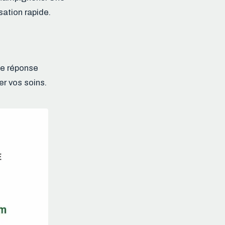
isation rapide.
ne réponse
er vos soins.