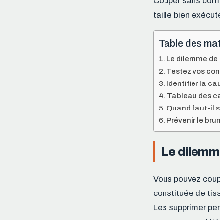
Couper sans compr
taille bien exécut
Table des mat
Le dilemme de 
Testez vos conn
Identifier la ca
Tableau des ca
Quand faut-il s
Prévenir le br
Le dilemme
Vous pouvez coupe
constituée de tis
Les supprimer perm