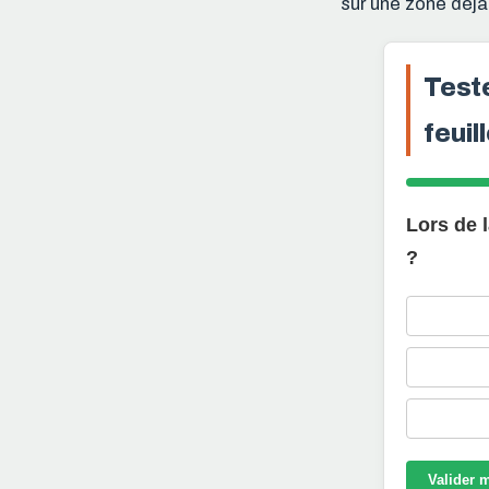
sur une zone déj
Teste
feuil
Lors de l
?
Valider 