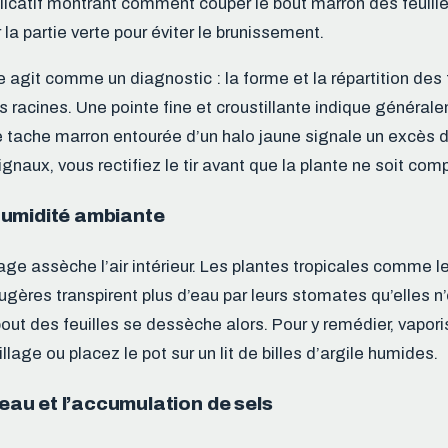
catif montrant comment couper le bout marron des feuille
la partie verte pour éviter le brunissement.
re agit comme un diagnostic : la forme et la répartition de
s racines. Une pointe fine et croustillante indique générale
e tache marron entourée d’un halo jaune signale un excès d
ignaux, vous rectifiez le tir avant que la plante ne soit co
umidité ambiante
fage assèche l’air intérieur. Les plantes tropicales comme l
ugères transpirent plus d’eau par leurs stomates qu’elles n’
bout des feuilles se dessèche alors. Pour y remédier, vapor
illage ou placez le pot sur un lit de billes d’argile humides.
l’eau et l’accumulation de sels