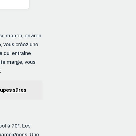
su marron, environ
e, vous créez une
ce qui entraîne
tite marge, vous
.
coupes sûres
ool à 70°. Les
 champignons. Une