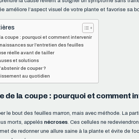
endre la cause revient à soigner un symptôme sans traite
ée améliore l’aspect visuel de votre plante et favorise sa 
ières
la coupe : pourquoi et comment intervenir
aissances sur l’entretien des feuilles
use réelle avant de tailler
uses et solutions
’abstenir de couper ?
unissement au quotidien
 de la coupe : pourquoi et comment in
r le bout des feuilles marron, mais avec méthode. La part
sus morts, appelés
nécroses
. Ces cellules ne redeviendron
et de redonner une allure saine à la plante et évite de foca