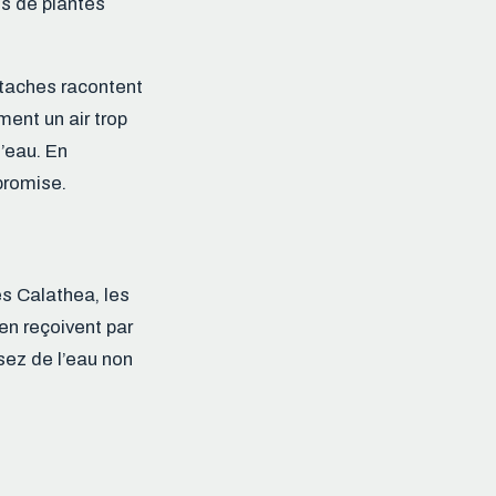
s de plantes
s taches racontent
ment un air trop
’eau. En
mpromise.
es Calathea, les
en reçoivent par
isez de l’eau non