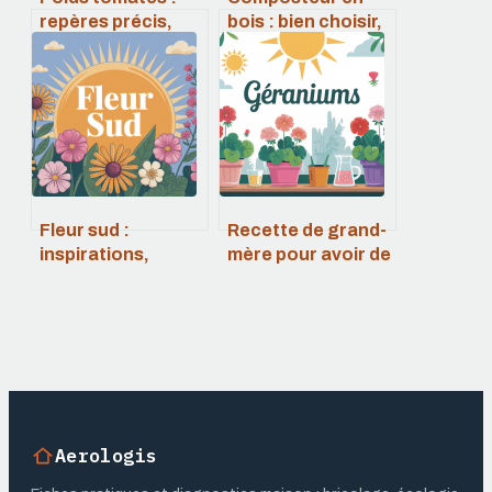
repères précis,
bois : bien choisir,
équivalences et
installer et réussir
astuces en cuisine
son compost
Fleur sud :
Recette de grand-
inspirations,
mère pour avoir de
significations et
beaux géraniums
idées pour un
robustes et
univers ensoleillé
florifères
Aerologis