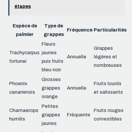
étapes
Espèce de
Type de
Fréquence
Particularités
palmier
grappes
Fleurs
Grappes
Trachycarpus
jaunes
Annuelle
légères et
fortunei
puis fruits
nombreuses
bleu-noir
Grosses
Phoenix
Fruits lourds
grappes
Annuelle
canariensis
et salissants
orange
Petites
Chamaerops
Fruits rouges
grappes
Fréquente
humilis
comestibles
jaunes