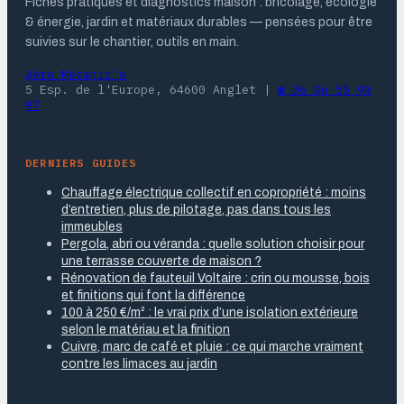
Fiches pratiques et diagnostics maison : bricolage, écologie
& énergie, jardin et matériaux durables — pensées pour être
suivies sur le chantier, outils en main.
Aéro Mécanic's
5 Esp. de l'Europe, 64600 Anglet
|
☎ 06 06 55 90
97
DERNIERS GUIDES
Chauffage électrique collectif en copropriété : moins
d’entretien, plus de pilotage, pas dans tous les
immeubles
Pergola, abri ou véranda : quelle solution choisir pour
une terrasse couverte de maison ?
Rénovation de fauteuil Voltaire : crin ou mousse, bois
et finitions qui font la différence
100 à 250 €/m² : le vrai prix d’une isolation extérieure
selon le matériau et la finition
Cuivre, marc de café et pluie : ce qui marche vraiment
contre les limaces au jardin