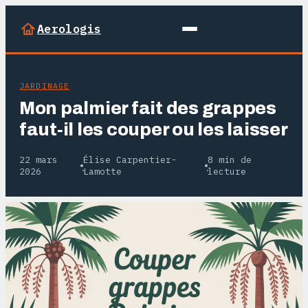
Aerologis
JARDINAGE
Mon palmier fait des grappes
faut‑il les couper ou les laisser
22 mars
Élise Carpentier-
8 min de
·
·
2026
Lamotte
lecture