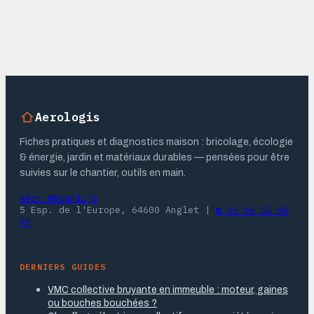
restaurant en
65 cm de hauteur
copropriété :
et 3 réflexes pour
règles, droits et
éviter les fuites
solutions
Aerologis
Fiches pratiques et diagnostics maison : bricolage, écologie
& énergie, jardin et matériaux durables — pensées pour être
suivies sur le chantier, outils en main.
Aéro Mécanic's
5 Esp. de l'Europe, 64600 Anglet
|
☎ 06 06 55 90
97
DERNIERS GUIDES
VMC collective bruyante en immeuble : moteur, gaines
ou bouches bouchées ?