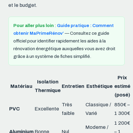
et le budget.
Pour aller plus loin
:
Guide pratique : Comment
obtenir MaPrimeRénov’
— Consultez ce guide
officiel pour identifier rapidement les aides à la
rénovation énergétique auxquelles vous avez droit
grâce à un système de fiches simplifié.
Prix
Isolation
Matériau
Entretien
Esthétique
estimé
Thermique
(posé)
Très
Classique /
850€ –
PVC
Excellente
faible
Varié
1 300€
1 200€
Moderne /
Aluminium
Bonne
Nul
– 1