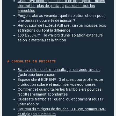
Chauffage électrique collectif en copropriété : moins
d’entretien, plus de pilotage, pas dans tous les
immeubles
Pergola, abri ou véranda : quelle solution choisir pour
une terrasse couverte de maison ?
Rénovation de fauteuil Voltaire : crin ou mousse, bois
et finitions qui font la différence
100 à 250 €/m² : le vrai prix d’une isolation extérieure
selon le matériau et la finition
À CONSULTER EN PRIORITÉ
Batievol plomberie et chauffage : services, avis et
guide pour bien choisir
Espace client EDF ENR : 3 étapes pour piloter votre
production solaire et maximiser vos économies
Comment et quand tailler les framboisiers pour des
récoltes vraiment abondantes
Cueillette framboise : quand, où et comment réussir
votre récolte
Hauteur du mitigeur de douche : 110 cm, normes PMR
et réglages sur mesure