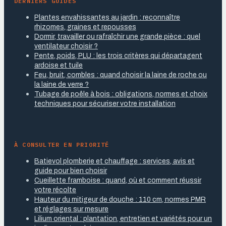
DERNIERS GUIDES
Plantes envahissantes au jardin : reconnaître
rhizomes, graines et repousses
Dormir, travailler ou rafraîchir une grande pièce : quel
ventilateur choisir ?
Pente, poids, PLU : les trois critères qui départagent
ardoise et tuile
Feu, bruit, combles : quand choisir la laine de roche ou
la laine de verre ?
Tubage de poêle à bois : obligations, normes et choix
techniques pour sécuriser votre installation
À CONSULTER EN PRIORITÉ
Batievol plomberie et chauffage : services, avis et
guide pour bien choisir
Cueillette framboise : quand, où et comment réussir
votre récolte
Hauteur du mitigeur de douche : 110 cm, normes PMR
et réglages sur mesure
Lilium oriental : plantation, entretien et variétés pour un