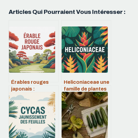
Articles Qui Pourraient Vous Intéresser :
Érables rouges
Heliconiaceae une
japonais :
famille de plantes
variétés, entretien
tropicales aux
et conseils pour
fleurs
un jardin zen
spectaculaires