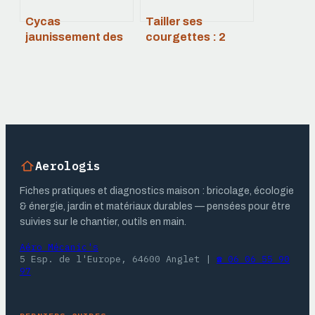
Cycas
Tailler ses
jaunissement des
courgettes : 2
feuilles : causes,
techniques pour
solutions et
doubler votre
prévention
récolte
durable
Aerologis
Fiches pratiques et diagnostics maison : bricolage, écologie
& énergie, jardin et matériaux durables — pensées pour être
suivies sur le chantier, outils en main.
Aéro Mécanic's
5 Esp. de l'Europe, 64600 Anglet
|
☎ 06 06 55 90
97