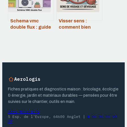
Schema vmc
Visser sens :
double flux : guide
comment bien
complet et
choisir le sens de
exemples
vissage et de
pratiques
dévissage
Aerologis
Fiches pratiques et diagnostics maison : bricolage, écologie
& énergie, jardin et matériaux durables — pensées pour être
suivies sur le chantier, outils en main.
Aéro Mécanic's
5 Esp. de l'Europe, 64600 Anglet
|
☎ 06 06 55 90
97