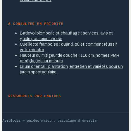
À CONSULTER EN PRIORITÉ
Batievol plomberie et chauffage : services, avis et
guide pour bien choisir
Cueillette framboise : quand, où et comment réussir
votre récolte
Hauteur du mitigeur de douche : 110 cm, normes PMR
et réglages sur mesure
Lilium oriental : plantation, entretien et variétés pour un
jardin spectaculaire
RESSOURCES PARTENAIRES
Aerologis
— guides maison, bricolage & énergie