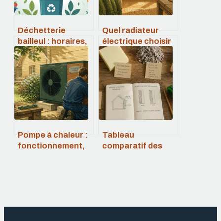
Déchetterie
Quel radiateur
bailleul : horaires,
électrique choisir
accès, tarifs et
en 2026 : confort
conseils pratiques
thermique,
économies
d’énergie et
technologie
durable
Pompe à chaleur :
Tableau
fonctionnement,
comparatif des
cycle
isolants
thermodynamique
thermiques :
et rendement réel
performances,
épaisseurs et
coûts réels