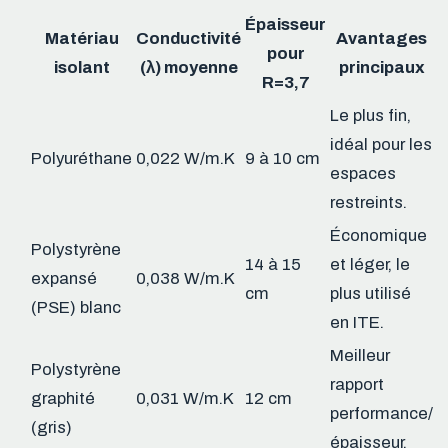
Épaisseur
Matériau
Conductivité
Avantages
pour
isolant
(λ) moyenne
principaux
R=3,7
Le plus fin,
idéal pour les
Polyuréthane
0,022 W/m.K
9 à 10 cm
espaces
restreints.
Économique
Polystyrène
14 à 15
et léger, le
expansé
0,038 W/m.K
cm
plus utilisé
(PSE) blanc
en ITE.
Meilleur
Polystyrène
rapport
graphité
0,031 W/m.K
12 cm
performance/
(gris)
épaisseur.