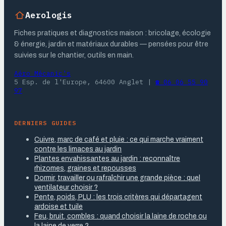
Aerologis
Fiches pratiques et diagnostics maison : bricolage, écologie
& énergie, jardin et matériaux durables — pensées pour être
suivies sur le chantier, outils en main.
Aéro Mécanic's
5 Esp. de l'Europe, 64600 Anglet
|
☎ 06 06 55 90
97
DERNIERS GUIDES
Cuivre, marc de café et pluie : ce qui marche vraiment
contre les limaces au jardin
Plantes envahissantes au jardin : reconnaître
rhizomes, graines et repousses
Dormir, travailler ou rafraîchir une grande pièce : quel
ventilateur choisir ?
Pente, poids, PLU : les trois critères qui départagent
ardoise et tuile
Feu, bruit, combles : quand choisir la laine de roche ou
la laine de verre ?