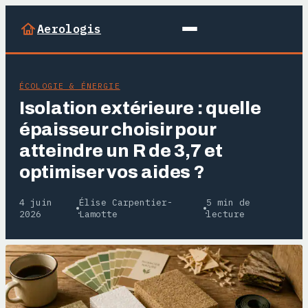
Aerologis
ÉCOLOGIE & ÉNERGIE
Isolation extérieure : quelle
épaisseur choisir pour
atteindre un R de 3,7 et
optimiser vos aides ?
4 juin
Élise Carpentier-
5 min de
·
·
2026
Lamotte
lecture