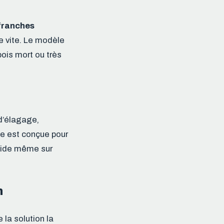
franches
e vite. Le modèle
bois mort ou très
 d’élagage,
ue est conçue pour
luide même sur
n
 la solution la