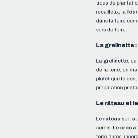
trous de plantatio
rocailleux, la
fou
dans la terre com
vers de terre.
La grelinette 
La
grelinette
, ou
de la terre, on ma
plutôt que le dos,
préparation printa
Le râteau et l
Le
râteau
sert à 
semis. Le
croc à 
terre dures, inco