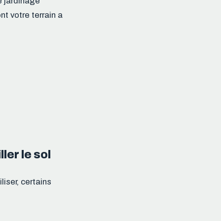
e jardinage
t votre terrain a
ler le sol
liser, certains