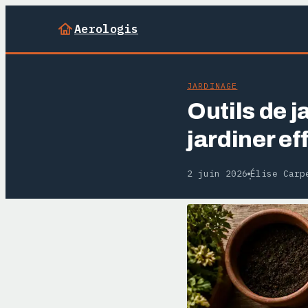
Aerologis
JARDINAGE
Outils de j
jardiner e
2 juin 2026
Élise Carp
·