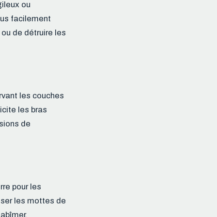
gileux ou
lus facilement
ou de détruire les
ervant les couches
icite les bras
ssions de
rre pour les
iser les mottes de
 abîmer.