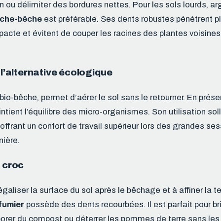
n ou délimiter des bordures nettes. Pour les sols lourds, ar
rche-bêche
est préférable. Ses dents robustes pénètrent p
pacte et évitent de couper les racines des plantes voisines 
: l’alternative écologique
 bio-bêche, permet d’aérer le sol sans le retourner. En prés
intient l’équilibre des micro-organismes. Son utilisation soll
 offrant un confort de travail supérieur lors des grandes se
nière.
e croc
égaliser la surface du sol après le bêchage et à affiner la te
fumier
possède des dents recourbées. Il est parfait pour br
rporer du compost ou déterrer les pommes de terre sans les