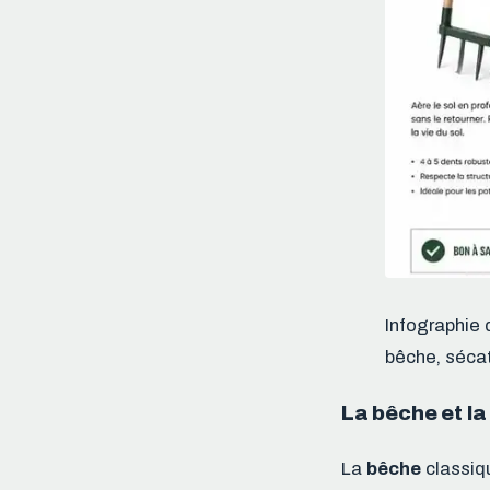
Infographie 
bêche, sécat
La bêche et l
La
bêche
classiqu