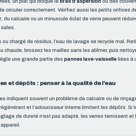
rées, un plat qui bloque le
bras d’aspersion
ou des couvert
 circuler correctement. Vérifiez aussi les petits orifices 
iz, du calcaire ou un minuscule éclat de verre peuvent réduir
 sales.
as ou chargé de résidus, l’eau de lavage se recycle mal. Retir
eau chaude, brossez les mailles sans les abîmer, puis netto
règle une grande partie des
pannes lave-vaisselle
liées à 
s et dépôts : penser à la qualité de l’eau
es indiquent souvent un problème de calcaire ou de rinça
 régénérant et l’adoucisseur interne limitent les dépôts. Si l
réglage de dureté n’est pas adapté, les verres ternissent et
’appareil.