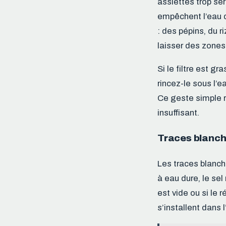
assiettes trop ser
empêchent l’eau de
: des pépins, du r
laisser des zones
Si le filtre est gr
rincez-le sous l’
Ce geste simple 
insuffisant.
Traces blanche
Les traces blanch
à eau dure, le sel
est vide ou si le 
s’installent dans l