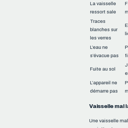
La vaisselle
F
ressort sale
m
Traces
E
blanches sur
l
les verres
L’eau ne
P
s’évacue pas
f
J
Fuite au sol
e
L’appareil ne
P
démarre pas
m
Vaisselle mal 
Une vaisselle mal