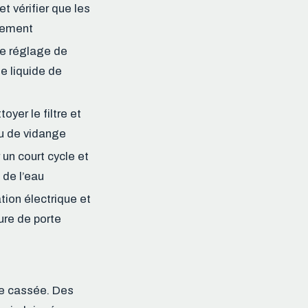
 et vérifier que les
brement
 le réglage de
le liquide de
toyer le filtre et
au de vidange
 un court cycle et
e de l’eau
tion électrique et
ture de porte
ce cassée. Des