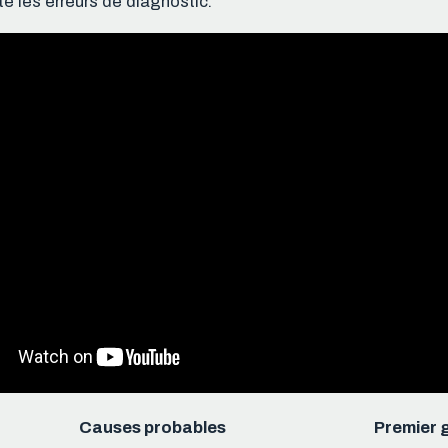
te les erreurs de diagnostic.
Causes probables
Premier g