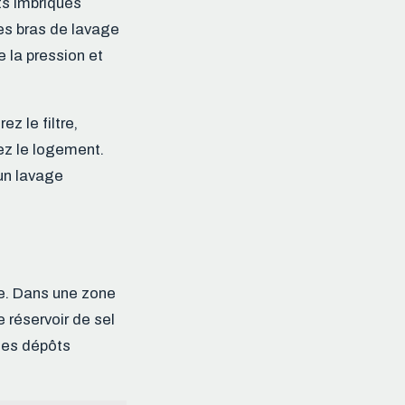
s imbriqués
des bras de lavage
e la pression et
ez le filtre,
yez le logement.
un lavage
ge. Dans une zone
e réservoir de sel
 les dépôts