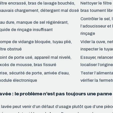
iltre encrassé, bras de lavage bouchés,
Nettoyer le filtre
auvais chargement, détergent mal dosé
bras tournent li
Contrôler le sel,
au dure, manque de sel régénérant,
l’adoucisseur et 
iquide de rinçage insuffisant
rinçage
ompe de vidange bloquée, tuyau plié,
Vider la cuve, net
iltre obstrué
inspecter le tuy
oint de porte usé, appareil mal nivelé,
Essuyer, relancer
xcès de mousse, bras fissuré
localiser l’origin
rise, sécurité de porte, arrivée d’eau,
Tester l’alimenta
odule électronique
vérifier la ferme
lavée : le problème n’est pas toujours une panne
 lavée peut venir d’un défaut d’usage plutôt que d’une piè