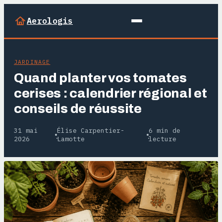
Aerologis
JARDINAGE
Quand planter vos tomates
cerises : calendrier régional et
conseils de réussite
31 mai
Élise Carpentier-
6 min de
·
·
2026
Lamotte
lecture