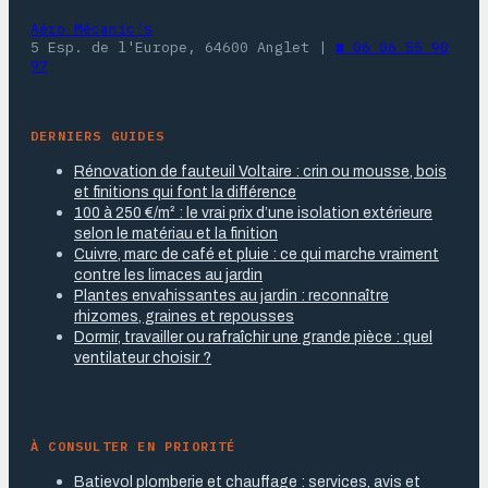
Aéro Mécanic's
5 Esp. de l'Europe, 64600 Anglet
|
☎ 06 06 55 90
97
DERNIERS GUIDES
Rénovation de fauteuil Voltaire : crin ou mousse, bois
et finitions qui font la différence
100 à 250 €/m² : le vrai prix d’une isolation extérieure
selon le matériau et la finition
Cuivre, marc de café et pluie : ce qui marche vraiment
contre les limaces au jardin
Plantes envahissantes au jardin : reconnaître
rhizomes, graines et repousses
Dormir, travailler ou rafraîchir une grande pièce : quel
ventilateur choisir ?
À CONSULTER EN PRIORITÉ
Batievol plomberie et chauffage : services, avis et