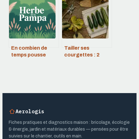
astuces pour bien
des récoltes
l’estimer
vraiment
abondantes
En combien de
Tailler ses
temps pousse
courgettes : 2
l’herbe de la
techniques pour
pampa et
doubler votre
comment
récolte
l’accélérer
Aerologis
Fiches pratiques et diagnostics maison : bricolage, écologie
& énergie, jardin et matériaux durables — pensées pour être
suivies sur le chantier, outils en main.