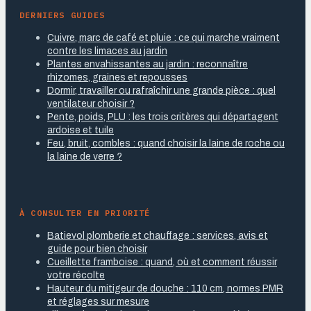
DERNIERS GUIDES
Cuivre, marc de café et pluie : ce qui marche vraiment
contre les limaces au jardin
Plantes envahissantes au jardin : reconnaître
rhizomes, graines et repousses
Dormir, travailler ou rafraîchir une grande pièce : quel
ventilateur choisir ?
Pente, poids, PLU : les trois critères qui départagent
ardoise et tuile
Feu, bruit, combles : quand choisir la laine de roche ou
la laine de verre ?
À CONSULTER EN PRIORITÉ
Batievol plomberie et chauffage : services, avis et
guide pour bien choisir
Cueillette framboise : quand, où et comment réussir
votre récolte
Hauteur du mitigeur de douche : 110 cm, normes PMR
et réglages sur mesure