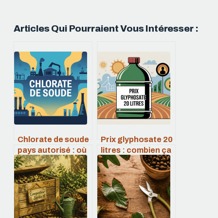
Articles Qui Pourraient Vous Intéresser :
Chlorate de soude
Prix glyphosate 20
pays autorisé : où
litres : combien ça
est-il légal et sous
coûte vraiment
quelles conditions
aujourd’hui ?