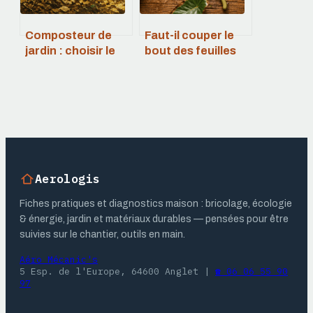
Composteur de
Faut-il couper le
jardin : choisir le
bout des feuilles
bon volume et
marron ? Guide de
réussir son
soin et diagnostic
terreau en 4
étapes
Aerologis
Fiches pratiques et diagnostics maison : bricolage, écologie
& énergie, jardin et matériaux durables — pensées pour être
suivies sur le chantier, outils en main.
Aéro Mécanic's
5 Esp. de l'Europe, 64600 Anglet
|
☎ 06 06 55 90
97