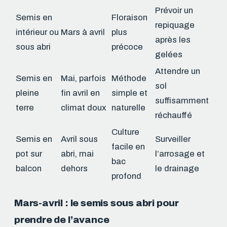
Prévoir un
Semis en
Floraison
repiquage
intérieur ou
Mars à avril
plus
après les
sous abri
précoce
gelées
Attendre un
Semis en
Mai, parfois
Méthode
sol
pleine
fin avril en
simple et
suffisamment
terre
climat doux
naturelle
réchauffé
Culture
Semis en
Avril sous
Surveiller
facile en
pot sur
abri, mai
l’arrosage et
bac
balcon
dehors
le drainage
profond
Mars-avril : le semis sous abri pour
prendre de l’avance