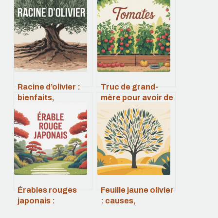
Racine d’olivier :
Truc de grand-
bienfaits,
mère pour avoir de
utilisations et
belles tomates : le
précautions
guide complet
essentielles
Érables rouges
Feuille jaune olivier
japonais :
: causes,
variétés, entretien
traitements et