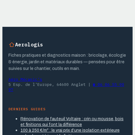
et conseils pour
gestes pour le
un jardin zen
sauver
Aerologis
Fiches pratiques et diagnostics maison : bricolage, écologie
& énergie, jardin et matériaux durables — pensées pour être
suivies sur le chantier, outils en main.
Aéro Mécanic's
5 Esp. de l'Europe, 64600 Anglet
|
☎ 06 06 55 90
97
DERNIERS GUIDES
Rénovation de fauteuil Voltaire : crin ou mousse, bois
et finitions qui font la différence
100 à 250 €/m² : le vrai prix d’une isolation extérieure