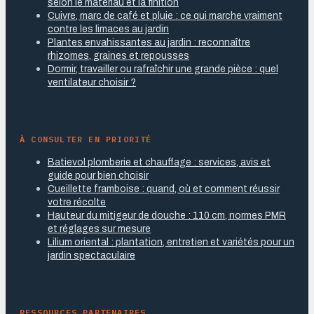
selon le matériau et la finition
Cuivre, marc de café et pluie : ce qui marche vraiment
contre les limaces au jardin
Plantes envahissantes au jardin : reconnaître
rhizomes, graines et repousses
Dormir, travailler ou rafraîchir une grande pièce : quel
ventilateur choisir ?
À CONSULTER EN PRIORITÉ
Batievol plomberie et chauffage : services, avis et
guide pour bien choisir
Cueillette framboise : quand, où et comment réussir
votre récolte
Hauteur du mitigeur de douche : 110 cm, normes PMR
et réglages sur mesure
Lilium oriental : plantation, entretien et variétés pour un
jardin spectaculaire
RESSOURCES PARTENAIRES